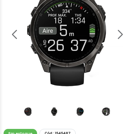
Em estoque
Cód.: 1545487