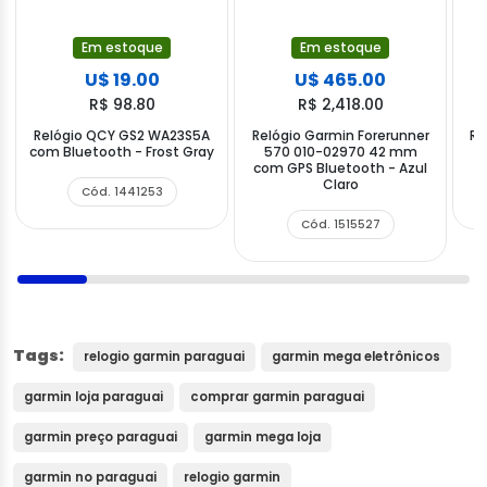
Em estoque
Em estoque
U$ 19.00
U$ 465.00
R$ 98.80
R$ 2,418.00
Relógio QCY GS2 WA23S5A
Relógio Garmin Forerunner
Re
com Bluetooth - Frost Gray
570 010-02970 42 mm
com GPS Bluetooth - Azul
Claro
Cód. 1441253
Cód. 1515527
Tags:
relogio garmin paraguai
garmin mega eletrônicos
garmin loja paraguai
comprar garmin paraguai
garmin preço paraguai
garmin mega loja
garmin no paraguai
relogio garmin