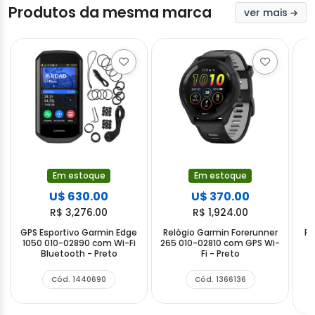
Produtos da mesma marca
ver mais
Em estoque
Em estoque
U$ 630.00
U$ 370.00
R$ 3,276.00
R$ 1,924.00
GPS Esportivo Garmin Edge
Relógio Garmin Forerunner
Re
1050 010-02890 com Wi-Fi
265 010-02810 com GPS Wi-
9
Bluetooth - Preto
Fi - Preto
Cód. 1440690
Cód. 1366136