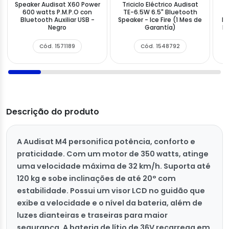
Speaker Audisat X60 Power
Triciclo Eléctrico Audisat
600 watts P.M.P.O con
TE-6.5W 6.5" Bluetooth
Bluetooth Auxiliar USB -
Speaker - Ice Fire (1 Mes de
P.
Negro
Garantía)
Mi
Cód. 1571189
Cód. 1548792
Descrição do produto
A Audisat M4 personifica potência, conforto e
praticidade. Com um motor de 350 watts, atinge
uma velocidade máxima de 32 km/h. Suporta até
120 kg e sobe inclinações de até 20° com
estabilidade. Possui um visor LCD no guidão que
exibe a velocidade e o nível da bateria, além de
luzes dianteiras e traseiras para maior
segurança. A bateria de lítio de 36V recarrega em