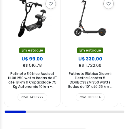
Em estoque
Em estoque
U$ 99.00
U$ 330.00
R$ 516.78
R$ 1,722.60
Patinete Elétrico Audisat
Patinete Elétrico Xiaomi
P
HL08 250 watts Rodas de 8"
Electric Scooter 5
até 18 km h Capacidade 75
DDHBC38ZM 350 watts
Kg Autonomia 10 km -
Rodas de 10" até 25 km h
R
Preto (1 Mês de Garantia)
Capacidade 120 Kg
Autonomia 60 km
Cód. 1496222
Cód. 1619034