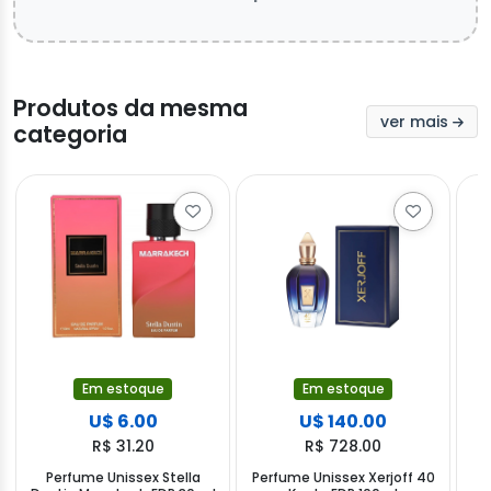
Produtos da mesma
ver mais
categoria
Em estoque
Em estoque
U$ 6.00
U$ 140.00
R$ 31.20
R$ 728.00
Perfume Unissex Stella
Perfume Unissex Xerjoff 40
P