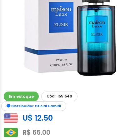
Em estoque
Cód.: 1551549
Distribuidor Oficial Hamidi
U$ 12.50
R$ 65.00