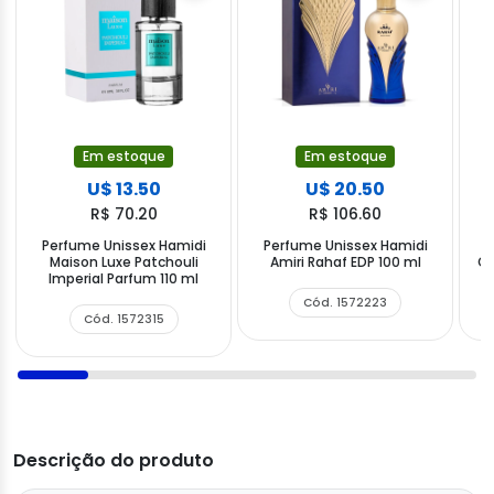
Em estoque
Em estoque
U$ 13.50
U$ 20.50
R$ 70.20
R$ 106.60
Perfume Unissex Hamidi
Perfume Unissex Hamidi
P
Maison Luxe Patchouli
Amiri Rahaf EDP 100 ml
Qa
Imperial Parfum 110 ml
Cód. 1572223
Cód. 1572315
Descrição do produto