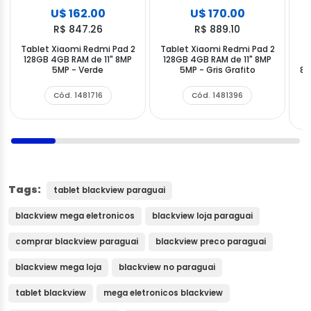
U$ 162.00
U$ 170.00
R$ 847.26
R$ 889.10
Tablet Xiaomi Redmi Pad 2
Tablet Xiaomi Redmi Pad 2
T
128GB 4GB RAM de 11" 8MP
128GB 4GB RAM de 11" 8MP
T
5MP - Verde
5MP - Gris Grafito
8G
Cód. 1481716
Cód. 1481396
Tags:
tablet blackview paraguai
blackview mega eletronicos
blackview loja paraguai
comprar blackview paraguai
blackview preco paraguai
blackview mega loja
blackview no paraguai
tablet blackview
mega eletronicos blackview