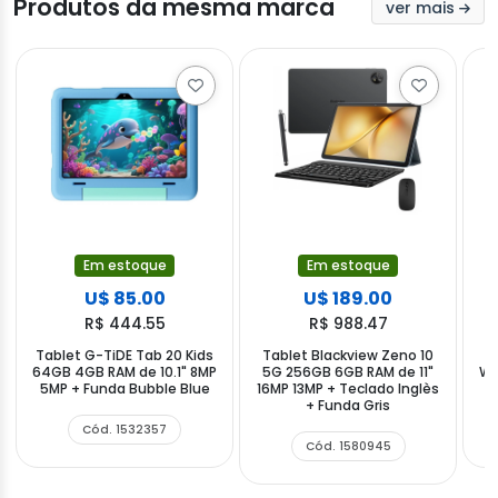
Produtos da mesma marca
ver mais
Em estoque
Em estoque
U$ 85.00
U$ 189.00
R$ 444.55
R$ 988.47
Tablet G-TiDE Tab 20 Kids
Tablet Blackview Zeno 10
T
64GB 4GB RAM de 10.1" 8MP
5G 256GB 6GB RAM de 11"
Wi
5MP + Funda Bubble Blue
16MP 13MP + Teclado Inglès
+ Funda Gris
Cód. 1532357
Cód. 1580945