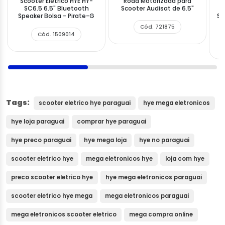
Scooter Elétrico HYE HY-
Roda Motorizada para
S
SC6.5 6.5" Bluetooth
Scooter Audisat de 6.5"
Speaker Bolsa - Pirate-G
Sp
Cód. 721875
Cód. 1509014
Tags:
scooter eletrico hye paraguai
hye mega eletronicos
hye loja paraguai
comprar hye paraguai
hye preco paraguai
hye mega loja
hye no paraguai
scooter eletrico hye
mega eletronicos hye
loja com hye
preco scooter eletrico hye
hye mega eletronicos paraguai
scooter eletrico hye mega
mega eletronicos paraguai
mega eletronicos scooter eletrico
mega compra online