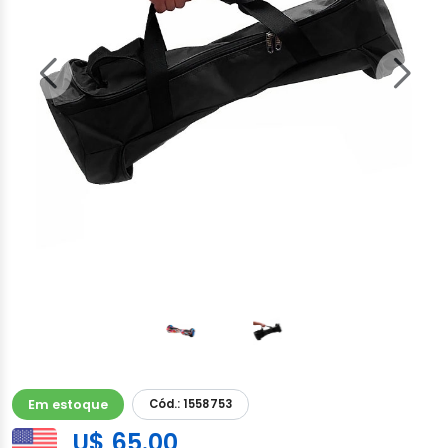
Em estoque
Cód.: 1558753
U$ 65.00