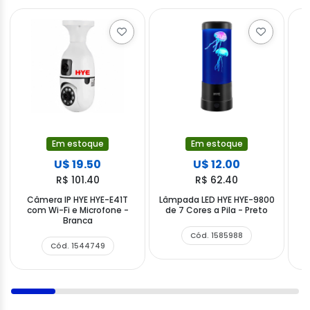
Em estoque
Em estoque
U$ 19.50
U$ 12.00
R$ 101.40
R$ 62.40
Câmera IP HYE HYE-E41T
Lâmpada LED HYE HYE-9800
S
com Wi-Fi e Microfone -
de 7 Cores a Pila - Preto
Branca
S
Cód. 1585988
Cód. 1544749