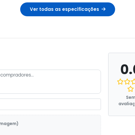
Ver todas as especificações
0.
Se
avalia
 imagem)