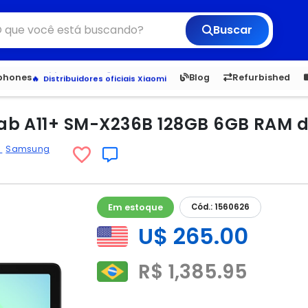
Buscar
6,050
5.23
1,900
1.
tphones
Blog
Refurbished
Veja os Lançamentos
Apple, Samsung e Outros
Distribuidores oficiais Xiaomi
b A11+ SM-X236B 128GB 6GB RAM de
d
Samsung
Em estoque
Cód.: 1560626
U$ 265.00
R$ 1,385.95