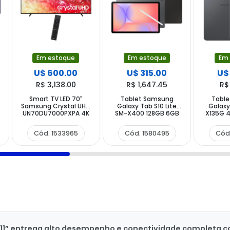
Em estoque
Em estoque
Em
U$ 600.00
U$ 315.00
U$
R$ 3,138.00
R$ 1,647.45
R$
Smart TV LED 70"
Tablet Samsung
Tabl
Samsung Crystal UHD
Galaxy Tab S10 Lite
Galaxy
a
UN70DU7000PXPA 4K
SM-X400 128GB 6GB
X135G 
Ultra HD Tizen Wi-Fi
RAM de 10.9" 8MP 5MP -
RAM de 8
Bluetooth com
Cinza + Capa
Cód. 1533965
Cód. 1580495
Cód
Conversor Digital
11” entrega alto desempenho e conectividade completa com