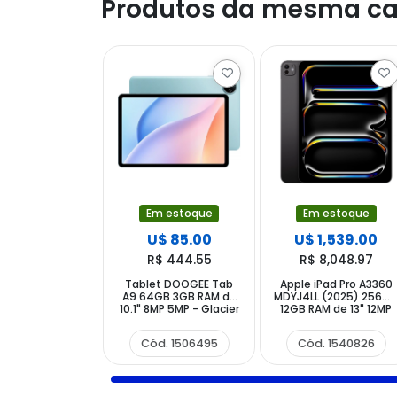
Produtos da mesma ca
Em estoque
Em estoque
U$ 85.00
U$ 1,539.00
R$ 444.55
R$ 8,048.97
Tablet DOOGEE Tab
Apple iPad Pro A3360
A9 64GB 3GB RAM de
MDYJ4LL (2025) 256G
10.1" 8MP 5MP - Glacier
12GB RAM de 13" 12MP
Blue
12MP - Space Black
Cód. 1506495
Cód. 1540826