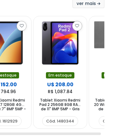
ver mais
 estoque
Em estoque
Em estoque
 152.00
U$ 208.00
U$ 88.00
 794.96
R$ 1,087.84
R$ 460.24
Xiaomi Redmi
Tablet Xiaomi Redmi
Tablet Blackview Tab
.7 128GB 4GB
Pad 2 256GB 8GB RAM
20 WiFi 64GB 4GB RAM
.7" 8MP 5MP -
de 11" 8MP 5MP - Gris
de 10.1" 8MP 5MP +
hite Gray
Grafito
Funda Gris
. 1612929
Cód. 1480344
Cód. 1507751