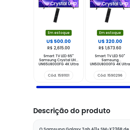
Em estoque
Em estoque
U$ 500.00
U$ 320.00
R$ 2,615.00
R$ 1,673.60
Smart TV LED 65"
Smart TV LED 50"
Samsung Crystal UHD
Samsung
UN65U8000FG 4K Ultra
UN50U8000FG 4K Ultr
HD Tizen Wi-Fi
HD Tizen Wi-Fi
Bluetooth com
Bluetooth com
Cód. 1591101
Cód. 1590296
Conversor Digital
Conversor Digital
Descrição do produto
O Samsung Galaxy Tab A11+ SM-X236B de 