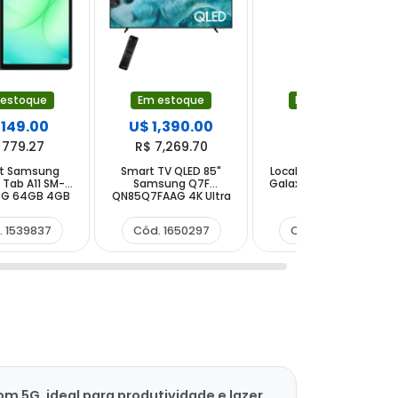
 estoque
Em estoque
Em estoque
 149.00
U$ 1,390.00
U$ 15.00
 779.27
R$ 7,269.70
R$ 78.45
et Samsung
Smart TV QLED 85"
Localizador Samsung
 Tab A11 SM-
Samsung Q7F
Galaxy SmartTag2 El-
4G 64GB 4GB
QN85Q7FAAG 4K Ultra
T5600 EI-
.7" 8MP 5MP -
HD Tizen Wi-Fi
T5600BWEGWW com
Cinza
Bluetooth com
Bluetooth NFC -
. 1539837
Cód. 1650297
Cód. 1358537
Conversor Digital
Branco
 5G, ideal para produtividade e lazer