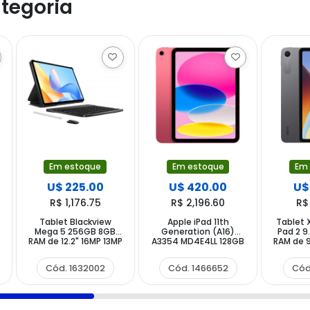
tegoria
Em estoque
Em estoque
Em
U$ 225.00
U$ 420.00
U$
R$ 1,176.75
R$ 2,196.60
R$
Tablet Blackview
Apple iPad 11th
Tablet 
B
Mega 5 256GB 8GB
Generation (A16)
Pad 2 9
RAM de 12.2" 16MP 13MP
A3354 MD4E4LL 128GB
RAM de 9
- Space Grey +
11" 12MP 12MP - Pink
Grap
Teclado Inglès +
Cód. 1632002
Cód. 1466652
Cód
Funda