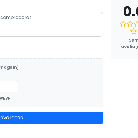
0.
Se
avalia
 imagem)
 WEBP
 avaliação