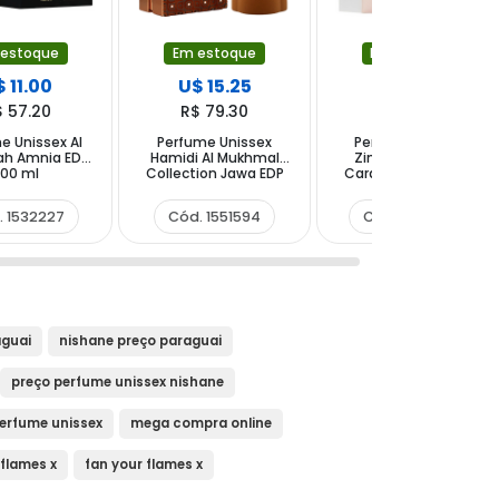
 estoque
Em estoque
Em estoque
 11.00
U$ 15.25
U$ 21.50
$ 57.20
R$ 79.30
R$ 111.80
e Unissex Al
Perfume Unissex
Perfume Unissex
ah Amnia EDP
Hamidi Al Mukhmal
Zimaya Tiramisũ
100 ml
Collection Jawa EDP
Caramel EDP 100 ml
100 ml
. 1532227
Cód. 1551594
Cód. 1484663
aguai
nishane preço paraguai
preço perfume unissex nishane
erfume unissex
mega compra online
 flames x
fan your flames x