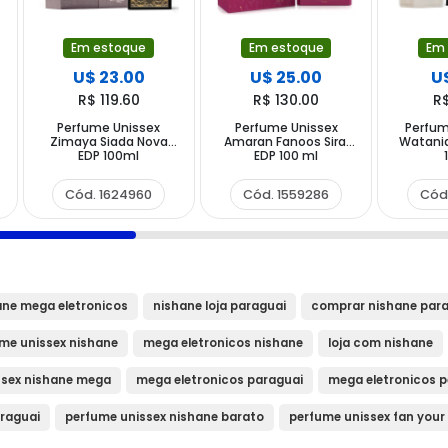
Em estoque
Em estoque
Em
U$ 23.00
U$ 25.00
U$
R$ 119.60
R$ 130.00
R
Perfume Unissex
Perfume Unissex
Perfum
Zimaya Siada Nova
Amaran Fanoos Siraj
Watani
EDP 100ml
EDP 100 ml
Cód. 1624960
Cód. 1559286
Cód
ane mega eletronicos
nishane loja paraguai
comprar nishane par
me unissex nishane
mega eletronicos nishane
loja com nishane
ssex nishane mega
mega eletronicos paraguai
mega eletronicos p
araguai
perfume unissex nishane barato
perfume unissex fan your