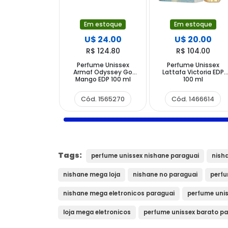
Em estoque
Em estoque
U$ 24.00
U$ 20.00
R$ 124.80
R$ 104.00
Perfume Unissex
Perfume Unissex
Armaf Odyssey Go
Lattafa Victoria EDP
Mango EDP 100 ml
100 ml
Cód. 1565270
Cód. 1466614
Tags:
perfume unissex nishane paraguai
nish
nishane mega loja
nishane no paraguai
perfu
nishane mega eletronicos paraguai
perfume uni
loja mega eletronicos
perfume unissex barato p