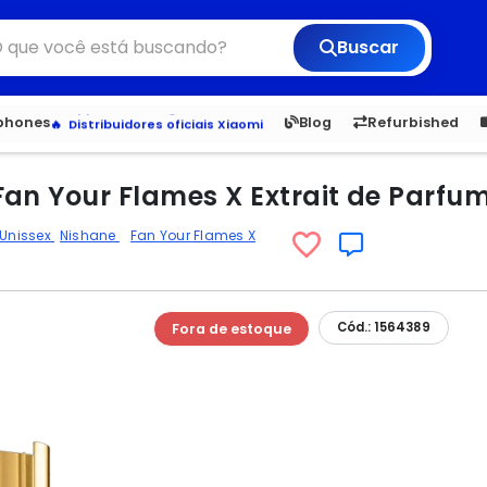
Buscar
Veja os Lançamentos
6,050
5.20
1,900
1.
tphones
Blog
Refurbished
Apple, Samsung e Outros
Distribuidores oficiais Xiaomi
an Your Flames X Extrait de Parfum
 Unissex
Nishane
Fan Your Flames X
Cód.: 1564389
Fora de estoque