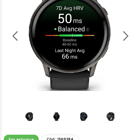
Em estoque
Cód.: 1569384