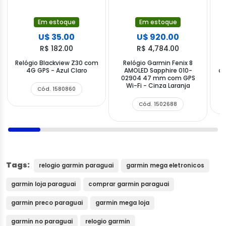
Em estoque
Em estoque
U$ 35.00
U$ 920.00
R$ 182.00
R$ 4,784.00
Relógio Blackview Z30 com
Relógio Garmin Fenix 8
R
4G GPS - Azul Claro
AMOLED Sapphire 010-
co
02904 47 mm com GPS
Wi-Fi - Cinza Laranja
Cód. 1580860
Cód. 1502688
Tags:
relogio garmin paraguai
garmin mega eletronicos
garmin loja paraguai
comprar garmin paraguai
garmin preco paraguai
garmin mega loja
garmin no paraguai
relogio garmin