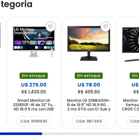
tegoria
Em estoque
Em estoque
Em
U$ 275.00
U$ 78.00
U$
R$ 1,430.00
R$ 405.60
R$
Smart Monitor LG
Monitor LG 20MK400H-
Monitor
32SR50F-W de 32" Full
B de 19.5" HD 16:9 60Hz
Samsu
HD 16:9 5 ms con USB
2 ms GTG con D-Sub y
CRG5 C2
HDMI
HDMI
24" Full
4 m
Cód. 1599930
Cód. 987493
Cód
Displ