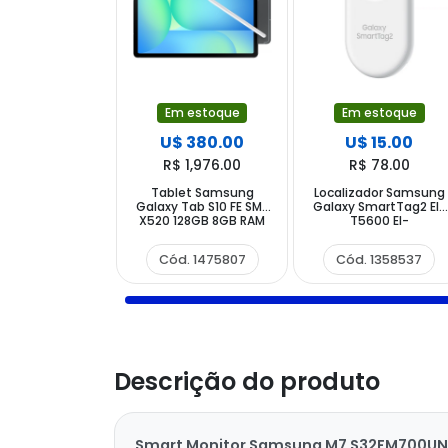
Em estoque
Em estoque
U$ 380.00
U$ 15.00
R$ 1,976.00
R$ 78.00
Tablet Samsung
Localizador Samsung
Galaxy Tab S10 FE SM-
Galaxy SmartTag2 El-
X520 128GB 8GB RAM
T5600 EI-
de 10.9" 13MP 12MP -
T5600BWEGWW com
Cinza
Bluetooth NFC -
Cód. 1475807
Cód. 1358537
Branco
Descrição do produto
Smart Monitor Samsung M7 S32FM700UN, 