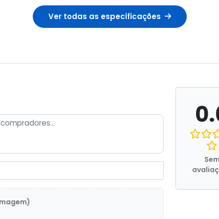
Ver todas as especificações
0.
Se
avalia
 imagem)