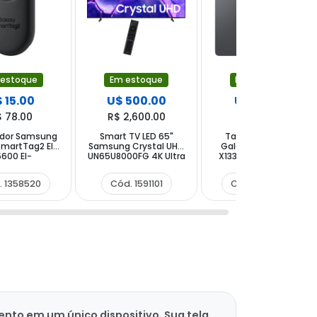
 estoque
Em estoque
Em estoque
 15.00
U$ 500.00
U$ 135.00
$ 78.00
R$ 2,600.00
R$ 702.00
ador Samsung
Smart TV LED 65"
Tablet Samsung
SmartTag2 El-
Samsung Crystal UHD
Galaxy Tab A11 SM-
600 EI-
UN65U8000FG 4K Ultra
X133 64GB 4GB RAM
BBEGWW com
HD Tizen Wi-Fi
de 8.7" 8MP 5MP -
h NFC - Preto
Bluetooth com
Cinza
. 1358520
Cód. 1591101
Cód. 1523584
Conversor Digital
to em um único dispositivo. Sua tela