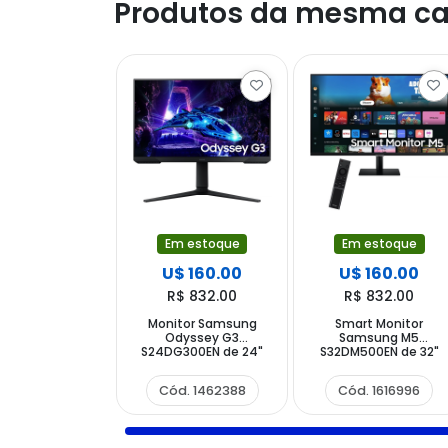
Produtos da mesma ca
Em estoque
Em estoque
U$ 160.00
U$ 160.00
R$ 832.00
R$ 832.00
Monitor Samsung
Smart Monitor
Odyssey G3
Samsung M5
S24DG300EN de 24"
S32DM500EN de 32"
Full HD 16:9 180Hz 1 ms
Full HD 16:9 4 ms GTG
con DisplayPort HDMI
con Wi-Fi HDMI
Cód. 1462388
Cód. 1616996