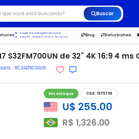
Buscar
6,050
5.20
1,900
1.
tphones
Blog
Refurbished
Veja os Lançamentos
Apple, Samsung e Outros
Distribuidores oficiais Xiaomi
7 S32FM700UN de 32" 4K 16:9 4 ms
sung
M7 S32FM700UN
Em estoque
Cód.: 1575736
U$ 255.00
R$ 1,326.00