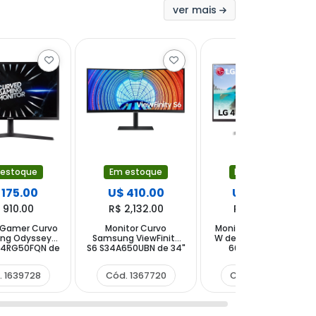
ver mais
 estoque
Em estoque
Em estoque
 175.00
U$ 410.00
U$ 375.00
 910.00
R$ 2,132.00
R$ 1,950.00
 Gamer Curvo
Monitor Curvo
Monitor LG 32UN500-
ng Odyssey
Samsung ViewFinity
W de 31.5" 4K Ultra HD
4RG50FQN de
S6 S34A650UBN de 34"
60Hz 4 ms con
 HD 16:9 144Hz
UWQHD 21:9 60Hz 6 ms
DisplayPort HDMI
s GTG con
con DisplayPort HDMI
. 1639728
Cód. 1367720
Cód. 1599947
ayPort HDMI