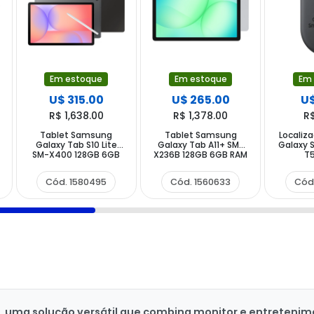
Em estoque
Em estoque
Em
U$ 315.00
U$ 265.00
U$
R$ 1,638.00
R$ 1,378.00
R
Tablet Samsung
Tablet Samsung
Localiz
Galaxy Tab S10 Lite
Galaxy Tab A11+ SM-
Galaxy 
SM-X400 128GB 6GB
X236B 128GB 6GB RAM
T5
RAM de 10.9" 8MP 5MP -
de 11" 8MP 5MP - Prata
T5600
Cinza + Capa
Bluetoot
Cód. 1580495
Cód. 1560633
Cód
uma solução versátil que combina monitor e entretenimen