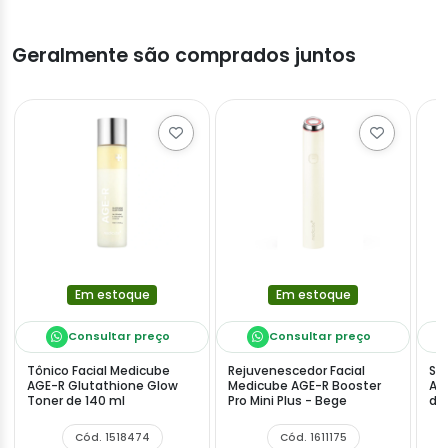
Geralmente são comprados juntos
Em estoque
Em estoque
Consultar preço
Consultar preço
Tônico Facial Medicube
Rejuvenescedor Facial
Sé
AGE-R Glutathione Glow
Medicube AGE-R Booster
AG
Toner de 140 ml
Pro Mini Plus - Bege
de
Cód. 1518474
Cód. 1611175