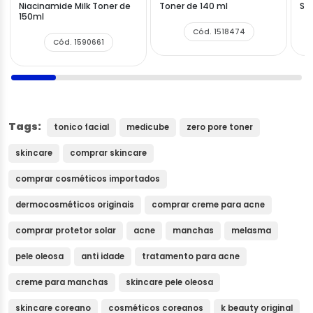
Niacinamide Milk Toner de
Toner de 140 ml
Sk
150ml
Cód. 1518474
Cód. 1590661
Tags:
tonico facial
medicube
zero pore toner
skincare
comprar skincare
comprar cosméticos importados
dermocosméticos originais
comprar creme para acne
comprar protetor solar
acne
manchas
melasma
pele oleosa
anti idade
tratamento para acne
creme para manchas
skincare pele oleosa
skincare coreano
cosméticos coreanos
k beauty original