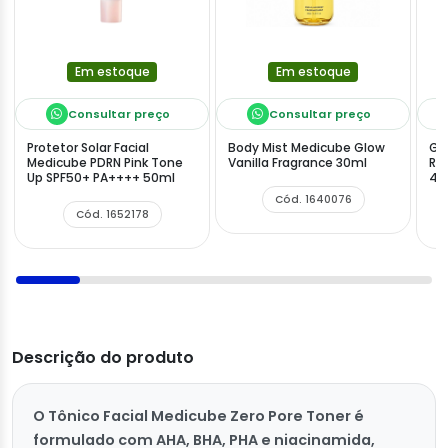
Em estoque
Em estoque
Consultar preço
Consultar preço
Protetor Solar Facial
Body Mist Medicube Glow
Ge
Medicube PDRN Pink Tone
Vanilla Fragrance 30ml
Re
Up SPF50+ PA++++ 50ml
40
Cód. 1640076
Cód. 1652178
Descrição do produto
O Tônico Facial Medicube Zero Pore Toner é
formulado com AHA, BHA, PHA e niacinamida,