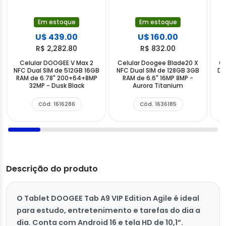
Em estoque
Em estoque
U$ 439.00
U$ 160.00
R$ 2,282.80
R$ 832.00
Celular DOOGEE V Max 2
Celular Doogee Blade20 X
Ce
NFC Dual SIM de 512GB 16GB
NFC Dual SIM de 128GB 3GB
Du
RAM de 6.78" 200+64+8MP
RAM de 6.6" 16MP 8MP -
32MP - Dusk Black
Aurora Titanium
Cód. 1616286
Cód. 1636185
Descrição do produto
O Tablet DOOGEE Tab A9 VIP Edition Agile é ideal
para estudo, entretenimento e tarefas do dia a
dia. Conta com Android 16 e tela HD de 10,1”.