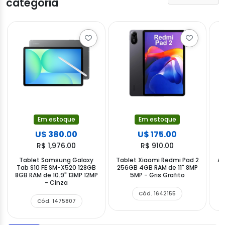
categoria
Em estoque
Em estoque
U$ 380.00
U$ 175.00
R$ 1,976.00
R$ 910.00
Tablet Samsung Galaxy
Tablet Xiaomi Redmi Pad 2
Ap
Tab S10 FE SM-X520 128GB
256GB 4GB RAM de 11" 8MP
8GB RAM de 10.9" 13MP 12MP
5MP - Gris Grafito
1
- Cinza
Cód. 1642155
Cód. 1475807