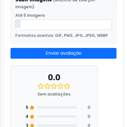
(Máximo de 2MB por
imagem)
Até 5 imagens
Formatos aceitos: GIF, PNG, JPG, JPEG, WEBP
Enviar avaliação
0.0
Sem avaliações
5
0
4
0
3
0