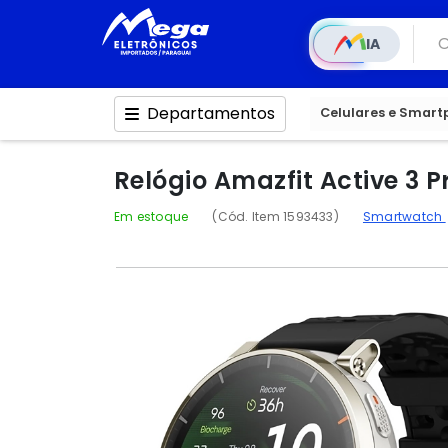
IA
Departamentos
Celulares e Smar
Relógio Amazfit Active 3 
Em estoque
(Cód. Item 1593433)
Smartwatch