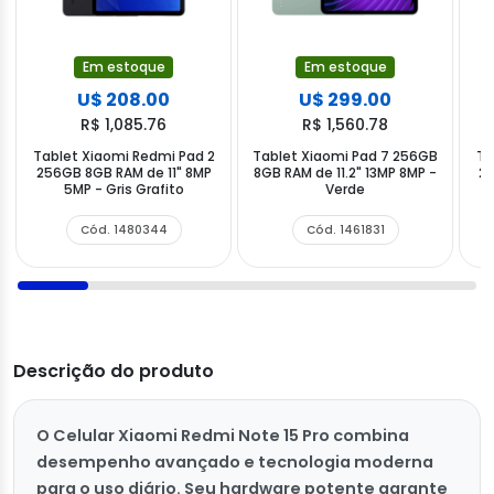
Em estoque
Em estoque
U$ 208.00
U$ 299.00
R$ 1,085.76
R$ 1,560.78
Tablet Xiaomi Redmi Pad 2
Tablet Xiaomi Pad 7 256GB
Ta
256GB 8GB RAM de 11" 8MP
8GB RAM de 11.2" 13MP 8MP -
25
5MP - Gris Grafito
Verde
Cód. 1480344
Cód. 1461831
Descrição do produto
O Celular Xiaomi Redmi Note 15 Pro combina
desempenho avançado e tecnologia moderna
para o uso diário. Seu hardware potente garante