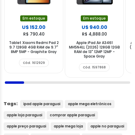
Em estoque
Em estoque
U$ 152.00
U$ 940.00
R$ 790.40
R$ 4,888.00
Tablet Xiaomi Redmi Pad 2
Apple iPad Air A3461
Ap
9.7 128GB 4GB RAM de 9.7"
MH5N4LL (2026) 128GB 12GB
(A
8MP 5MP - Graphite Gray
RAM de 13" 12MP 12MP -
Space Gray
Cód. 1612929
Cód. 1597868
Tags:
ipad apple paraguai
apple mega eletrônicos
apple loja paraguai
comprar apple paraguai
apple preço paraguai
apple mega loja
apple no paraguai