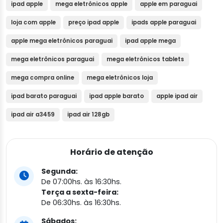
ipad apple
mega eletrônicos apple
apple em paraguai
loja com apple
preço ipad apple
ipads apple paraguai
apple mega eletrônicos paraguai
ipad apple mega
mega eletrônicos paraguai
mega eletrônicos tablets
mega compra online
mega eletrônicos loja
ipad barato paraguai
ipad apple barato
apple ipad air
ipad air a3459
ipad air 128gb
Horário de atenção
Segunda:
De 07:00hs. às 16:30hs.
Terça a sexta-feira:
De 06:30hs. às 16:30hs.
Sábados: