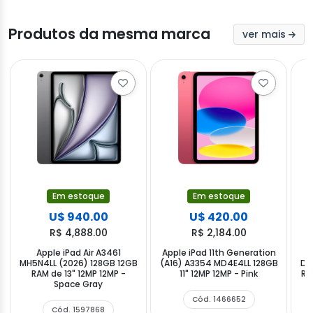
Produtos da mesma marca
ver mais
Em estoque
Em estoque
U$ 940.00
U$ 420.00
R$ 4,888.00
R$ 2,184.00
Apple iPad Air A3461
Apple iPad 11th Generation
MH5N4LL (2026) 128GB 12GB
(A16) A3354 MD4E4LL 128GB
DW
RAM de 13" 12MP 12MP -
11" 12MP 12MP - Pink
RAM
Space Gray
Cód. 1466652
Cód. 1597868