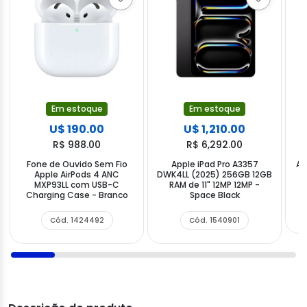
Em estoque
Em estoque
U$ 190.00
U$ 1,210.00
R$ 988.00
R$ 6,292.00
Fone de Ouvido Sem Fio
Apple iPad Pro A3357
Ap
Apple AirPods 4 ANC
DWK4LL (2025) 256GB 12GB
MXP93LL com USB-C
RAM de 11" 12MP 12MP -
Charging Case - Branco
Space Black
Cód. 1424492
Cód. 1540901