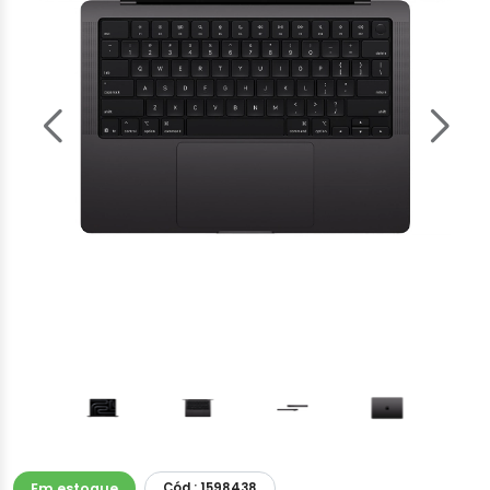
Em estoque
Cód.: 1598438