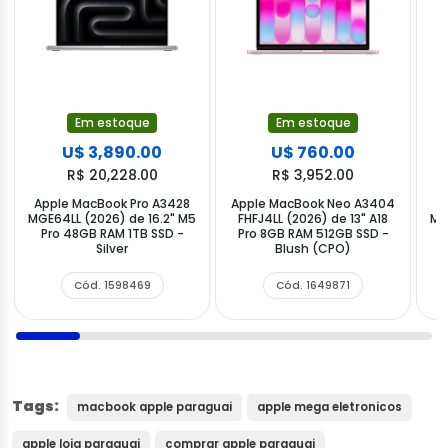
Em estoque
Em estoque
U$ 3,890.00
U$ 760.00
R$ 20,228.00
R$ 3,952.00
Apple MacBook Pro A3428
Apple MacBook Neo A3404
A
MGE64LL (2026) de 16.2" M5
FHFJ4LL (2026) de 13" A18
MG
Pro 48GB RAM 1TB SSD -
Pro 8GB RAM 512GB SSD -
Silver
Blush (CPO)
Cód. 1598469
Cód. 1649871
Tags:
macbook apple paraguai
apple mega eletronicos
apple loja paraguai
comprar apple paraguai