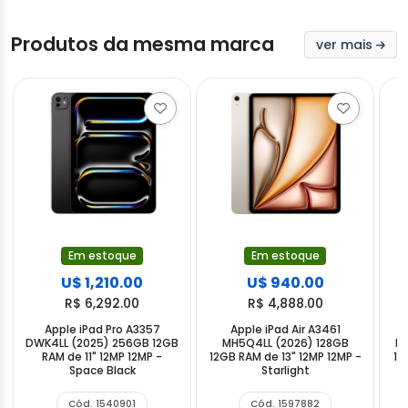
Produtos da mesma marca
ver mais
Em estoque
Em estoque
U$ 1,210.00
U$ 940.00
R$ 6,292.00
R$ 4,888.00
Apple iPad Pro A3357
Apple iPad Air A3461
DWK4LL (2025) 256GB 12GB
MH5Q4LL (2026) 128GB
MH
RAM de 11" 12MP 12MP -
12GB RAM de 13" 12MP 12MP -
12
Space Black
Starlight
Cód. 1540901
Cód. 1597882