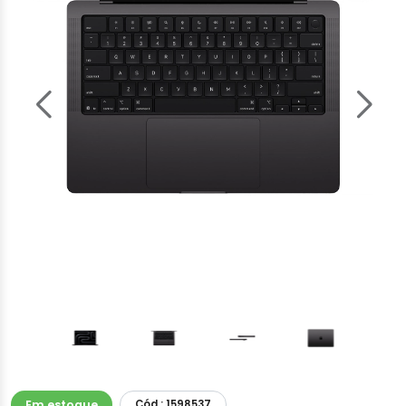
Em estoque
Cód.: 1598537