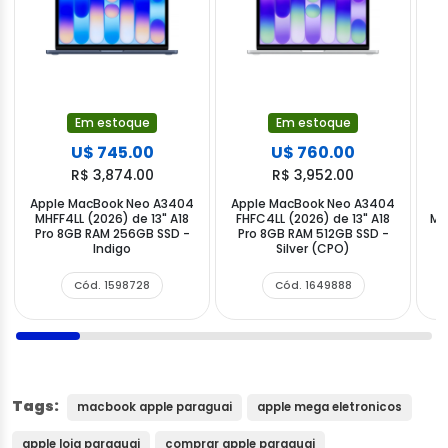
Em estoque
Em estoque
U$ 745.00
U$ 760.00
R$ 3,874.00
R$ 3,952.00
Apple MacBook Neo A3404
Apple MacBook Neo A3404
A
MHFF4LL (2026) de 13" A18
FHFC4LL (2026) de 13" A18
MG
Pro 8GB RAM 256GB SSD -
Pro 8GB RAM 512GB SSD -
M
Indigo
Silver (CPO)
Cód. 1598728
Cód. 1649888
Tags:
macbook apple paraguai
apple mega eletronicos
apple loja paraguai
comprar apple paraguai