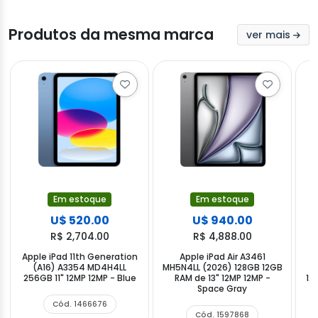
Produtos da mesma marca
ver mais
Em estoque
Em estoque
U$ 520.00
U$ 940.00
R$ 2,704.00
R$ 4,888.00
Apple iPad 11th Generation
Apple iPad Air A3461
(A16) A3354 MD4H4LL
MH5N4LL (2026) 128GB 12GB
256GB 11" 12MP 12MP - Blue
RAM de 13" 12MP 12MP -
12
Space Gray
Cód. 1466676
Cód. 1597868