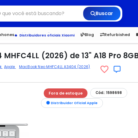
Buscar
Veja os Lançamentos
Apple, Samsung e Outros
6,050
5.20
1,900
1.
tphones
Blog
Refurbished
Distribuidores oficiais Xiaomi
MHFC4LL (2026) de 13" A18 Pro 8GB 
k
Apple
MacBook Neo MHFC4LL A3404 (2026)
Cód.: 1598698
Fora de estoque
Distribuidor Oficial Apple