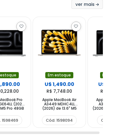
ver mais
 estoque
Em estoque
Em estoque
3,890.00
U$ 1,490.00
U$ 4,090.00
20,228.00
R$ 7,748.00
R$ 21,268.00
MacBook Pro
Apple MacBook Air
Apple MacBook Pro
GE64LL (2026)
A3449 MDHC4LL
A3427 MGDQ4LL
" M5 Pro 48GB
(2026) de 13.6" M5
(2026) de 14.2" M5 Max
 SSD - Silver
16GB RAM 1TB SSD -
36GB RAM 2TB SSD -
Starlight
Silver
. 1598469
Cód. 1598094
Cód. 1598414