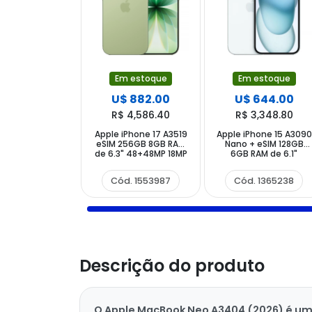
Em estoque
Em estoque
U$ 882.00
U$ 644.00
R$ 4,586.40
R$ 3,348.80
Apple iPhone 17 A3519
Apple iPhone 15 A3090
eSIM 256GB 8GB RAM
Nano + eSIM 128GB
de 6.3" 48+48MP 18MP
6GB RAM de 6.1"
- Sage
48+12MP 12MP - Blue
Cód. 1553987
Cód. 1365238
Descrição do produto
O Apple MacBook Neo A3404 (2026) é um 