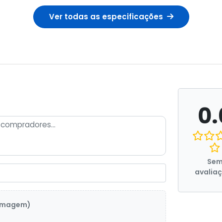
Ver todas as especificações
0.
Se
avalia
 imagem)