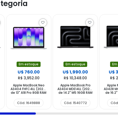
tegoria
Em estoque
Em estoque
Em
U$ 760.00
U$ 1,990.00
U$ 
R$ 3,952.00
R$ 10,348.00
R$ 
Apple MacBook Neo
Apple MacBook Pro
Apple 
)
A3404 FHFC4LL (2026)
A3434 MDE14LL (2025)
A3428 M
de 13" A18 Pro 8GB RAM
de 14.2" M5 16GB RAM
de 16.2
512GB SSD - Silver
1TB SSD - Space Black
RAM 1TB
(CPO)
Cód. 1649888
Cód. 1540772
Cód