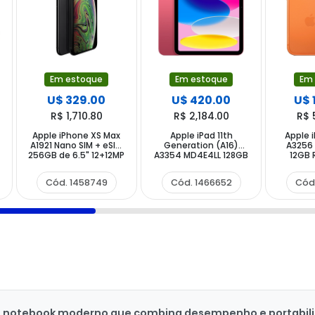
Em estoque
Em estoque
Em
U$ 329.00
U$ 420.00
U$ 
R$ 1,710.80
R$ 2,184.00
R$ 
Apple iPhone XS Max
Apple iPad 11th
Apple i
A1921 Nano SIM + eSIM
Generation (A16)
A3256
256GB de 6.5" 12+12MP
A3354 MD4E4LL 128GB
12GB 
7MP - Space Gray
11" 12MP 12MP - Pink
48+48+
(CPO) (1 Ano de
Cosm
Cód. 1458749
Cód. 1466652
Cód
Garantia)
notebook moderno que combina desempenho e portabilidade