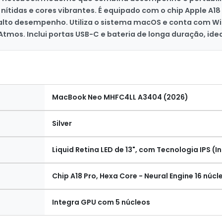
ítidas e cores vibrantes. É equipado com o chip Apple A18
alto desempenho. Utiliza o sistema macOS e conta com Wi-
mos. Inclui portas USB-C e bateria de longa duração, ideal
MacBook Neo MHFC4LL A3404 (2026)
Silver
Liquid Retina LED de 13", com Tecnologia IPS (
Chip A18 Pro, Hexa Core - Neural Engine 16 núcl
Integra GPU com 5 núcleos