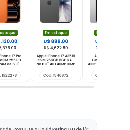
 estoque
Em estoque
Em estoque
1,130.00
U$ 889.00
U$ 435.00
5,876.00
R$ 4,622.80
R$ 2,262.00
Phone 17 Pro
Apple iPhone 17 A3519
Apple iPad 11th
 eSIM 256GB
eSIM 256GB 8GB RAM
Generation (A16)
RAM de 6.3"
de 6.3" 48+48MP 18MP
A3354 MD3Y4LL 128GB
48MP 18MP -
- Black
11" 12MP 12MP - Silver
ic Orange
. 1522273
Cód. 1546972
Cód. 1466621
. Possui tela Liquid Retina LED de 13”