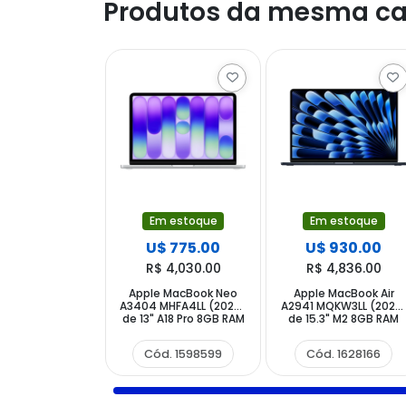
Produtos da mesma ca
Em estoque
Em estoque
U$ 775.00
U$ 930.00
R$ 4,030.00
R$ 4,836.00
Apple MacBook Neo
Apple MacBook Air
A3404 MHFA4LL (2026)
A2941 MQKW3LL (2023
de 13" A18 Pro 8GB RAM
de 15.3" M2 8GB RAM
256GB SSD - Silver
256GB SSD - Midnight
(Activado) (S Lacre)
Cód. 1598599
Cód. 1628166