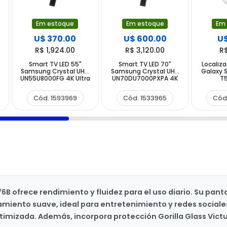
Em estoque
Em estoque
Em
U$ 370.00
U$ 600.00
U$
R$ 1,924.00
R$ 3,120.00
R
Smart TV LED 55"
Smart TV LED 70"
Localiz
Samsung Crystal UHD
Samsung Crystal UHD
Galaxy 
UN55U8000FG 4K Ultra
UN70DU7000PXPA 4K
T5
HD Tizen Wi-Fi
Ultra HD Tizen Wi-Fi
T5600
Bluetooth com
Bluetooth com
Bluet
Cód. 1593969
Cód. 1533965
Cód
Conversor Digital
Conversor Digital
B ofrece rendimiento y fluidez para el uso diario. Su panta
miento suave, ideal para entretenimiento y redes sociales.
imizada. Además, incorpora protección Gorilla Glass Vict