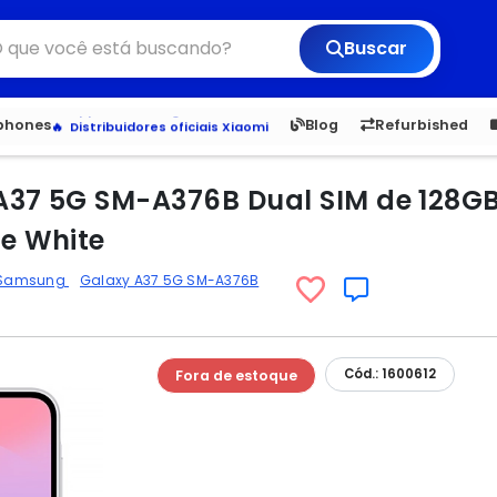
Buscar
6,050
5.20
1,900
1.
tphones
Blog
Refurbished
Veja os Lançamentos
Apple, Samsung e Outros
Distribuidores oficiais Xiaomi
37 5G SM-A376B Dual SIM de 128GB
e White
Samsung
Galaxy A37 5G SM-A376B
Cód.: 1600612
Fora de estoque