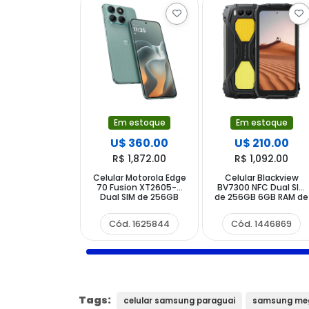
Em estoque
Em estoque
U$ 360.00
U$ 210.00
R$ 1,872.00
R$ 1,092.00
Celular Motorola Edge
Celular Blackview
70 Fusion XT2605-4
BV7300 NFC Dual SIM
Dual SIM de 256GB
de 256GB 6GB RAM de
8GB RAM de 6.78"
6.7" 50+ 20MP 32MP -
50+13MP 32MP -
Negro
Cód. 1625844
Cód. 1446869
Pantone Blue Surf
Tags:
celular samsung paraguai
samsung meg