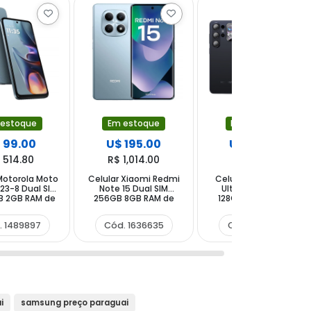
 estoque
Em estoque
Em estoque
 99.00
U$ 195.00
U$ 106.00
 514.80
R$ 1,014.00
R$ 551.20
Motorola Moto
Celular Xiaomi Redmi
Celular Hotwav X26
23-8 Dual SIM
Note 15 Dual SIM
Ultra Dual SIM de
B 2GB RAM de
256GB 8GB RAM de
128GB 6GB RAM de
MP 8MP - Azul
6.77" 108MP 20MP -
6.75" 13MP 5MP -
antera
Azul Glaciar
Stealth Gray + Funda
. 1489897
Cód. 1636635
Cód. 1648515
+ Protector de
Pantalla
i
samsung preço paraguai