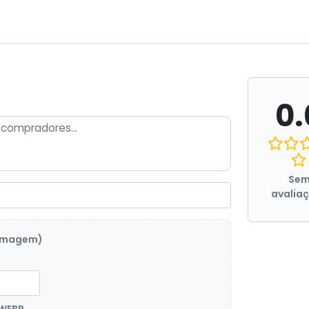
0.
Se
avalia
 imagem)