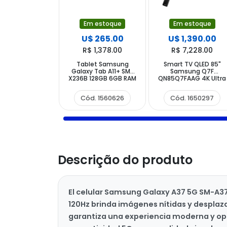
Em estoque
Em estoque
U$ 265.00
U$ 1,390.00
R$ 1,378.00
R$ 7,228.00
Tablet Samsung
Smart TV QLED 85"
Galaxy Tab A11+ SM-
Samsung Q7F
X236B 128GB 6GB RAM
QN85Q7FAAG 4K Ultra
de 11" 8MP 5MP - Cinza
HD Tizen Wi-Fi
Bluetooth com
Cód. 1560626
Cód. 1650297
Conversor Digital
Descrição do produto
El celular Samsung Galaxy A37 5G SM-A376
120Hz brinda imágenes nítidas y desplaza
garantiza una experiencia moderna y opt