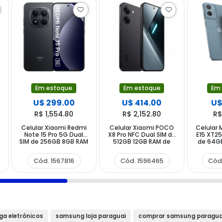
Em estoque
Em estoque
Em
U$ 299.00
U$ 414.00
U$
R$ 1,554.80
R$ 2,152.80
R$
Celular Xiaomi Redmi
Celular Xiaomi POCO
Celular 
Note 15 Pro 5G Dual
X8 Pro NFC Dual SIM de
E15 XT25
SIM de 256GB 8GB RAM
512GB 12GB RAM de
de 64G
de 6.83" 200+8MP
6.59" 50+8MP 20MP -
6.67" 32
20MP - Negro (Global)
Negro (Global)
C
Cód. 1567816
Cód. 1596465
Cód
a eletrônicos
samsung loja paraguai
comprar samsung paragua