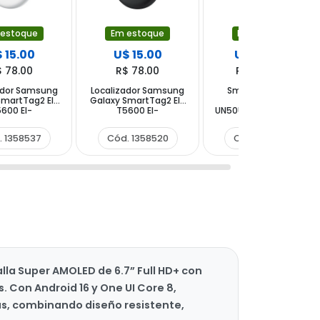
 estoque
Em estoque
Em estoque
 15.00
U$ 15.00
U$ 320.00
$ 78.00
R$ 78.00
R$ 1,664.00
ador Samsung
Localizador Samsung
Smart TV LED 50"
SmartTag2 El-
Galaxy SmartTag2 El-
Samsung
600 EI-
T5600 EI-
UN50U8000FG 4K Ultra
BWEGWW com
T5600BBEGWW com
HD Tizen Wi-Fi
ooth NFC -
Bluetooth NFC - Preto
Bluetooth com
. 1358537
Cód. 1358520
Cód. 1590296
Branco
Conversor Digital
lla Super AMOLED de 6.7” Full HD+ con
 Con Android 16 y One UI Core 8,
us, combinando diseño resistente,