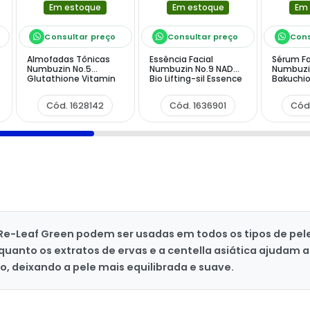
Em estoque
Em estoque
Em
Consultar preço
Consultar preço
Cons
Almofadas Tônicas
Essência Facial
Sérum Fa
Numbuzin No.5
Numbuzin No.9 NAD
Numbuzin
Glutathione Vitamin
Bio Lifting-sil Essence
Bakuchio
Concentrated de 70
3 em 1
30ml
Unidades
Cód. 1628142
Cód. 1636901
Cód
 Re-Leaf Green podem ser usadas em todos os tipos de pe
uanto os extratos de ervas e a centella asiática ajudam a
o, deixando a pele mais equilibrada e suave.