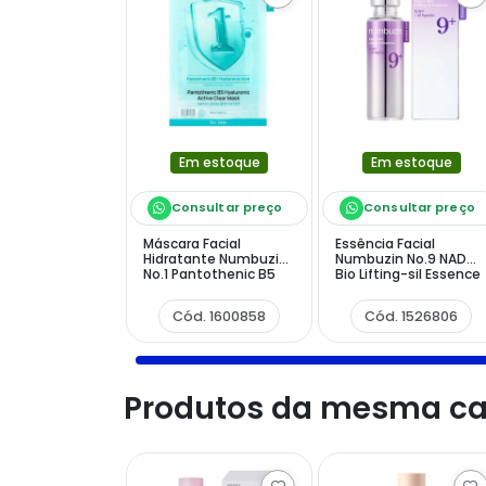
Em estoque
Em estoque
Consultar preço
Consultar preço
Máscara Facial
Essência Facial
Hidratante Numbuzin
Numbuzin No.9 NAD
No.1 Pantothenic B5
Bio Lifting-sil Essence
Hyaluronic Active - 1
de 50 ml
Unidade
Cód. 1600858
Cód. 1526806
Produtos da mesma ca