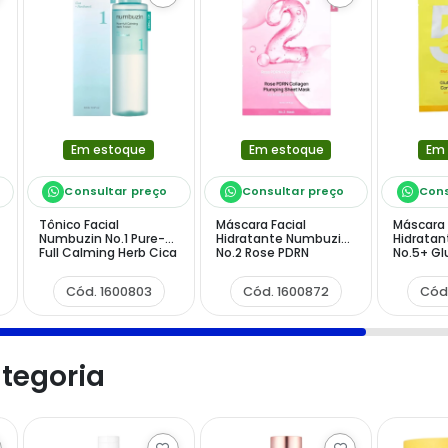
Em estoque
Em estoque
Em
Consultar preço
Consultar preço
Cons
Tônico Facial
Máscara Facial
Máscara 
Numbuzin No.1 Pure-
Hidratante Numbuzin
Hidrata
Full Calming Herb Cica
No.2 Rose PDRN
No.5+ Gl
+ Panthenol de 300 ml
Collagen Plumping - 1
Vitamin
Unidade
Concentr
Cód. 1600803
Cód. 1600872
Cód
Unidade
tegoria