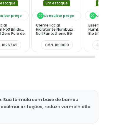
 estoque
Em estoque
Em estoque
ultar preço
Consultar preço
Consultar preço
cial
Creme Facial
Essência Facial
 No3 Bifida
Hidratante Numbuzin
Numbuzin No.9 NAD
l Zero Pore de
No.1 Pantothenic B5
Bio Lifting-sil Essence
Active Soothing 80 ml
de 50 ml
. 1626742
Cód. 1600810
Cód. 1526806
le. Sua fórmula com base de bambu
 acalmar irritações, reduzir vermelhidão