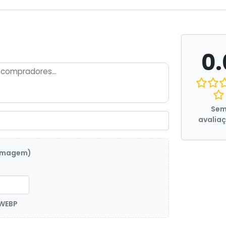
0.
Se
avalia
 imagem)
 WEBP