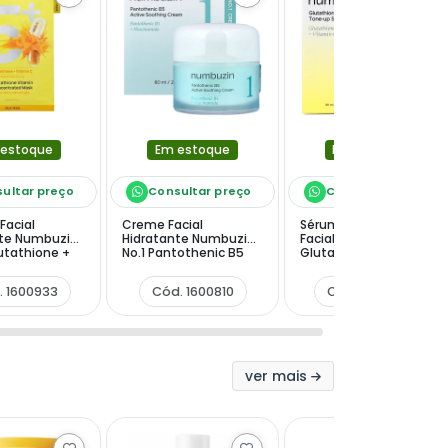
 estoque
Em estoque
Em estoque
ultar preço
Consultar preço
Consultar preço
Facial
Creme Facial
Sérum Protetor Solar
nte Numbuzin
Hidratante Numbuzin
Facial Numbuzin No.5
utathione +
No.1 Pantothenic B5
Glutathione Vitamin
Active Soothing 80 ml
Tone Up Sun Serum
ated - 1
SPF50+ PA++++ de 30
. 1600933
Cód. 1600810
Cód. 1600926
ml
ver mais