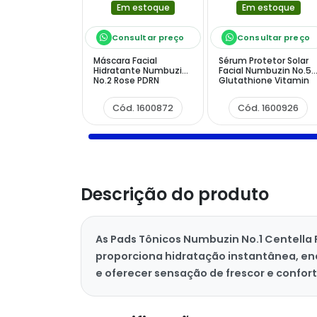
Em estoque
Em estoque
Consultar preço
Consultar preço
Máscara Facial
Sérum Protetor Solar
Hidratante Numbuzin
Facial Numbuzin No.5
No.2 Rose PDRN
Glutathione Vitamin
Collagen Plumping - 1
Tone Up Sun Serum
Unidade
SPF50+ PA++++ de 30
Cód. 1600872
Cód. 1600926
ml
Descrição do produto
As Pads Tônicos Numbuzin No.1 Centella
proporciona hidratação instantânea, enq
e oferecer sensação de frescor e confort