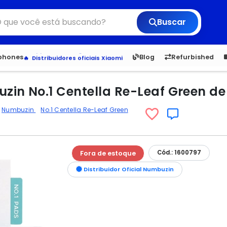
Buscar
6,050
5.23
1,900
1.
Veja os Lançamentos
tphones
Blog
Refurbished
Apple, Samsung e Outros
Distribuidores oficiais Xiaomi
in No.1 Centella Re-Leaf Green de
Numbuzin
No.1 Centella Re-Leaf Green
Cód.: 1600797
Fora de estoque
Distribuidor Oficial Numbuzin