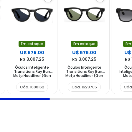
Em estoque
Em estoque
Em
U$ 575.00
U$ 575.00
U$
R$ 3,007.25
R$ 3,007.25
R$ 
Óculos Inteligente
Óculos Inteligente
Ócul
Transitions Ray Ban
Transitions Ray Ban
Intelig
Meta Headliner (Gen
Meta Headliner (Gen
Meta
2) RW4013 com
2) RW4013 com
RW4008
Câmera e Speaker -
Câmera e Speaker -
e Spea
Cód. 1600162
Cód. 1629705
Cód
Shiny Black Sapphire
Shiny Black Graphite
Black P
Green
G