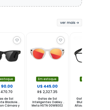
ver mais
Em estoque
 estoque
Em estoque
U$ 445.00
 90.00
U$ 18.00
R$ 2,327.35
 470.70
R$ 94.14
Gafas de Sol
as de Sol
Gafas Inteligentes
Inteligentes Oakley
nte Blackview
Blulory M01 Pro con
Meta HSTN 00W8002
con Cámara y
Altavoz y Micrófono -
con Cámara y Altavoz
er - Preto
Negro