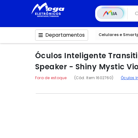
IA
Departamentos
Celulares e Smar
Óculos Inteligente Trans
Speaker - Shiny Mystic Vi
Fora de estoque
(Cód. Item 1602760)
Óculos I