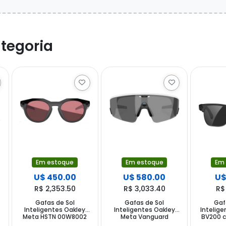
tegoria
Em estoque
Em estoque
Em
U$ 450.00
U$ 580.00
U$
R$ 2,353.50
R$ 3,033.40
R$
Gafas de Sol
Gafas de Sol
Gaf
Inteligentes Oakley
Inteligentes Oakley
Intelige
Meta HSTN 00W8002
Meta Vanguard
BV200 
con Cámara y Altavoz
0W8001 con Cámara y
Speak