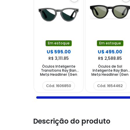
Em estoque
Em estoque
U$ 595.00
U$ 495.00
R$ 3,111.85
R$ 2,588.85
Óculos Inteligente
Óculos de Sol
Transitions Ray Ban
Inteligente Ray Ban
Meta Headliner (Gen
Meta Headliner (Gen
2) RW4013 com
2) RW4013 com
Câmera e Speaker -
Câmera e Speaker -
Cód. 1606850
Cód. 1654462
Shiny Asteroid Grey
Shiny Black G15 Green
Emerald
Descrição do produto