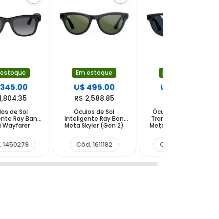
 estoque
Em estoque
Em estoque
 345.00
U$ 495.00
U$ 595.00
1,804.35
R$ 2,588.85
R$ 3,111.85
os de Sol
Óculos de Sol
Óculos Inteligente
ente Ray Ban
Inteligente Ray Ban
Transitions Ray Ban
 Wayfarer
Meta Skyler (Gen 2)
Meta Headliner (Gen
 com Câmera
RW4014 com Câmera
2) RW4013F com
ker - Matte
e Speaker - Shiny
Câmera e Speaker -
. 1450279
Cód. 1611182
Cód. 1602869
olar Gradient
Black G15 Green
Shiny Black Sapphire
raphite