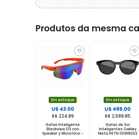
Produtos da mesma ca
Em estoque
Em estoque
U$ 43.00
U$ 495.00
R$ 224.89
R$ 2,588.85
Gafas Inteligente
Gafas de Sol
Blackview D3 con
Inteligentes Oakley
Speaker y Microfóno -
Meta HSTN 00W8002
Orangeframe Ice Blue
con Cámara y Altavoz