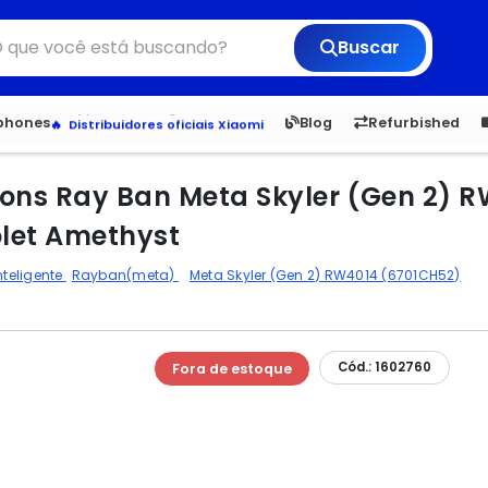
Buscar
6,050
5.23
1,900
1.
tphones
Blog
Refurbished
Veja os Lançamentos
Apple, Samsung e Outros
Distribuidores oficiais Xiaomi
itions Ray Ban Meta Skyler (Gen 2)
olet Amethyst
nteligente
Rayban(meta)
Meta Skyler (Gen 2) RW4014 (6701CH52)
Cód.: 1602760
Fora de estoque