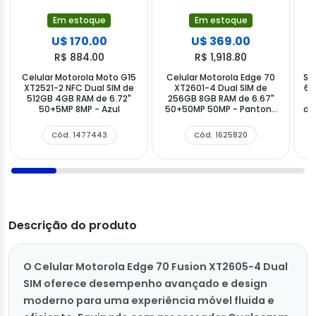
Em estoque
Em estoque
U$ 170.00
U$ 369.00
R$ 884.00
R$ 1,918.80
Celular Motorola Moto G15
Celular Motorola Edge 70
Sm
XT2521-2 NFC Dual SIM de
XT2601-4 Dual SIM de
60
512GB 4GB RAM de 6.72"
256GB 8GB RAM de 6.67"
+
50+5MP 8MP - Azul
50+50MP 50MP - Pantone
de
Gadget Gray
Pa
Cód. 1477443
Cód. 1625820
Descrição do produto
O Celular Motorola Edge 70 Fusion XT2605-4 Dual
SIM oferece desempenho avançado e design
moderno para uma experiência móvel fluida e