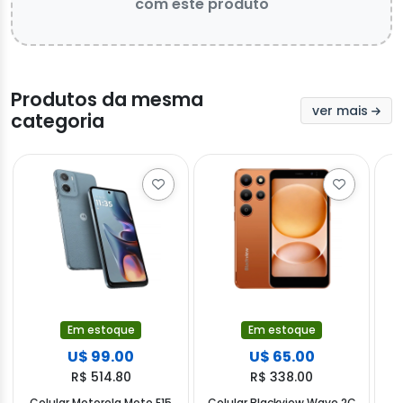
com este produto
Produtos da mesma
ver mais
categoria
Em estoque
Em estoque
U$ 99.00
U$ 65.00
R$ 514.80
R$ 338.00
Celular Motorola Moto E15
Celular Blackview Wave 2C
C