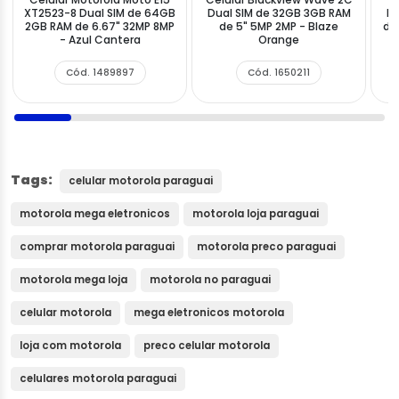
XT2523-8 Dual SIM de 64GB
Dual SIM de 32GB 3GB RAM
Fu
2GB RAM de 6.67" 32MP 8MP
de 5" 5MP 2MP - Blaze
de
- Azul Cantera
Orange
5
Cód. 1489897
Cód. 1650211
Tags:
celular motorola paraguai
motorola mega eletronicos
motorola loja paraguai
comprar motorola paraguai
motorola preco paraguai
motorola mega loja
motorola no paraguai
celular motorola
mega eletronicos motorola
loja com motorola
preco celular motorola
celulares motorola paraguai