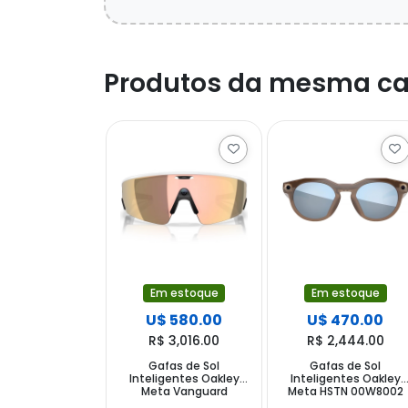
Produtos da mesma ca
Em estoque
Em estoque
U$ 580.00
U$ 470.00
R$ 3,016.00
R$ 2,444.00
Gafas de Sol
Gafas de Sol
Inteligentes Oakley
Inteligentes Oakley
Meta Vanguard
Meta HSTN 00W8002
0W8001 con Cámara y
con Cámara y Altavoz