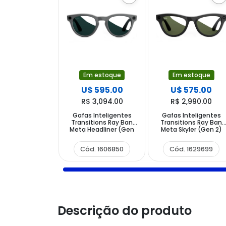
Em estoque
Em estoque
U$ 595.00
U$ 575.00
R$ 3,094.00
R$ 2,990.00
Gafas Inteligentes
Gafas Inteligentes
Transitions Ray Ban
Transitions Ray Ban
Meta Headliner (Gen
Meta Skyler (Gen 2)
2) RW4013 con
RW4014 con Cámara 
Cámara y Altavoz -
Altavoz - Shiny Black
Cód. 1606850
Cód. 1629699
Shiny Asteroid Grey
Graphite Green
Emerald
Descrição do produto