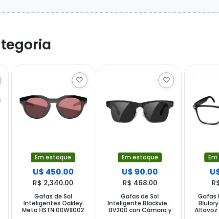
tegoria
Em estoque
Em estoque
Em
U$ 450.00
U$ 90.00
U$
R$ 2,340.00
R$ 468.00
R
Gafas de Sol
Gafas de Sol
Gafas 
Inteligentes Oakley
Inteligente Blackview
Blulor
Meta HSTN 00W8002
BV200 con Cámara y
Altavoz 
con Cámara y Altavoz
Speaker - Preto