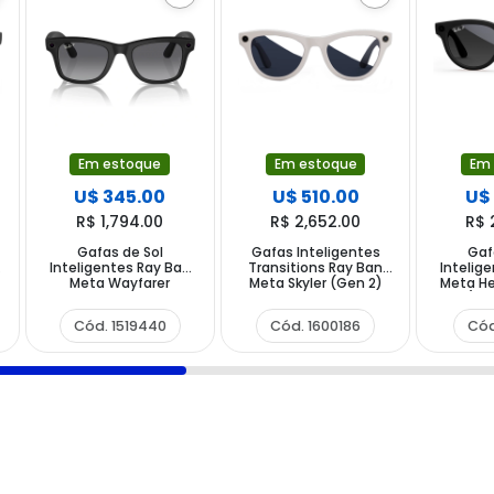
Em estoque
Em estoque
Em
U$ 345.00
U$ 510.00
U$
R$ 1,794.00
R$ 2,652.00
R$ 
Gafas de Sol
Gafas Inteligentes
Gaf
Inteligentes Ray Ban
Transitions Ray Ban
Intelig
Meta Wayfarer
Meta Skyler (Gen 2)
Meta He
y
RW4006 con Cámara
RW4014 con Cámara y
2) R
y Altavoz - Matte
Altavoz - Shiny Chalky
Cámara
Cód. 1519440
Cód. 1600186
Cód
Black Polar Gradient
Grey Sapphire
Matte 
Graphite
Gradie