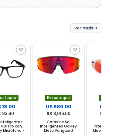
ver mais
Em estoque
 estoque
Em estoque
U$ 445.00
 18.00
U$ 580.00
R$ 2,314.00
$ 93.60
R$ 3,016.00
Gafas de Sol
Inteligentes
Gafas de Sol
Inteligentes Oakley
y M01 Pro con
Inteligentes Oakley
Meta HSTN 00W8002
y Micrófono -
Meta Vanguard
con Cámara y Altavoz
Negro
0W8001 con Cámara y