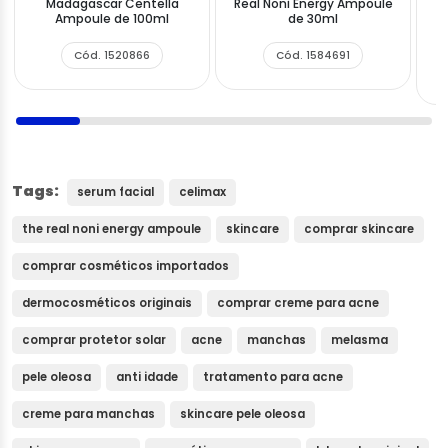
Madagascar Centella
Real Noni Energy Ampoule
Ampoule de 100ml
de 30ml
Cód. 1520866
Cód. 1584691
Tags:
serum facial
celimax
the real noni energy ampoule
skincare
comprar skincare
comprar cosméticos importados
dermocosméticos originais
comprar creme para acne
comprar protetor solar
acne
manchas
melasma
pele oleosa
anti idade
tratamento para acne
creme para manchas
skincare pele oleosa