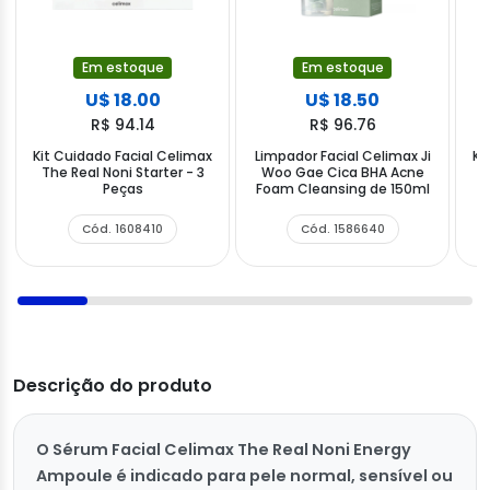
Em estoque
Em estoque
U$ 18.00
U$ 18.50
R$ 94.14
R$ 96.76
Kit Cuidado Facial Celimax
Limpador Facial Celimax Ji
Ki
The Real Noni Starter - 3
Woo Gae Cica BHA Acne
Peças
Foam Cleansing de 150ml
Cód. 1608410
Cód. 1586640
Descrição do produto
O Sérum Facial Celimax The Real Noni Energy
Ampoule é indicado para pele normal, sensível ou