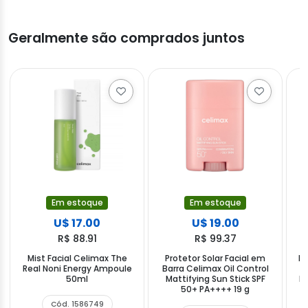
Geralmente são comprados juntos
Em estoque
Em estoque
U$ 17.00
U$ 19.00
R$ 88.91
R$ 99.37
Mist Facial Celimax The
Protetor Solar Facial em
Li
Real Noni Energy Ampoule
Barra Celimax Oil Control
W
50ml
Mattifying Sun Stick SPF
F
50+ PA++++ 19 g
Cód. 1586749