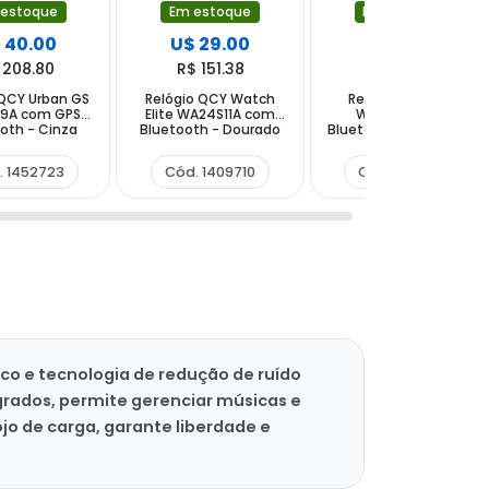
 estoque
Em estoque
Em estoque
 40.00
U$ 29.00
U$ 19.00
 208.80
R$ 151.38
R$ 99.18
 QCY Urban GS
Relógio QCY Watch
Relógio QCY GS2
9A com GPS
Elite WA24S11A com
WA23S5A com
oth - Cinza
Bluetooth - Dourado
Bluetooth - Frost Gray
Preto
Rosa
. 1452723
Cód. 1409710
Cód. 1441253
co e tecnologia de redução de ruído
grados, permite gerenciar músicas e
jo de carga, garante liberdade e