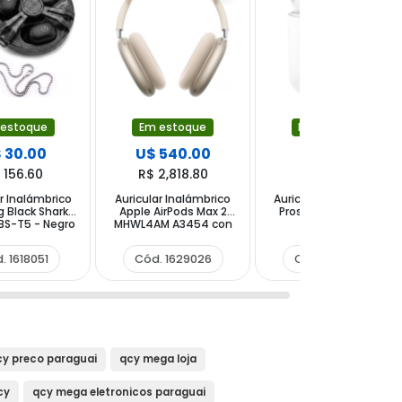
 estoque
Em estoque
Em estoque
 30.00
U$ 540.00
U$ 3.75
 156.60
R$ 2,818.80
R$ 19.58
r Inalámbrico
Auricular Inalámbrico
Auricular Inalámbrico
 Black Shark
Apple AirPods Max 2
Prosper i12 - Blanco
BS-T5 - Negro
MHWL4AM A3454 con
ANC - Starlight
. 1618051
Cód. 1629026
Cód. 1234541
cy preco paraguai
qcy mega loja
cy
qcy mega eletronicos paraguai