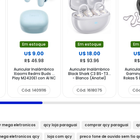
Em estoque
Em estoque
Em
U$ 9.00
U$ 18.00
U$
R$ 46.98
R$ 93.96
R$
Auricular Inalámbrico
Auricular Inalámbrico
Auricula
Xiaomi Redmi Buds 6
Black Shark C3 BS-T36
Gaming
Play M2420E1 con AI NC
- Blanco (Anatel)
Rokas 5 
- Azul
Cód. 1409116
Cód. 1618075
Cód
y mega eletronicos
qcy loja paraguai
comprar qcy paraguai
q
ega eletronicos qcy
loja com qcy
preco fone de ouvido sem fio q