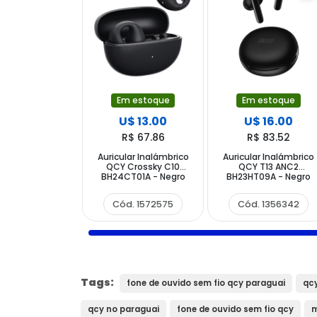
Em estoque
Em estoque
U$ 13.00
U$ 16.00
R$ 67.86
R$ 83.52
Auricular Inalámbrico
Auricular Inalámbrico
QCY Crossky C10
QCY T13 ANC2
BH24CT01A - Negro
BH23HT09A - Negro
Cód. 1572575
Cód. 1356342
Tags:
fone de ouvido sem fio qcy paraguai
qc
qcy no paraguai
fone de ouvido sem fio qcy
m