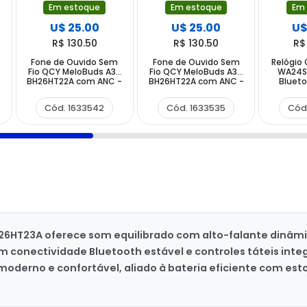
Em estoque
Em estoque
Em
U$ 25.00
U$ 25.00
U$
R$ 130.50
R$ 130.50
R$
Fone de Ouvido Sem
Fone de Ouvido Sem
Relógio
Fio QCY MeloBuds A30
Fio QCY MeloBuds A30
WA24S
BH26HT22A com ANC -
BH26HT22A com ANC -
Blueto
Dourado
Preto
Cód. 1633542
Cód. 1633535
Cód
H26HT23A oferece som equilibrado com alto-falante dinâmi
 conectividade Bluetooth estável e controles táteis inte
derno e confortável, aliado à bateria eficiente com esto