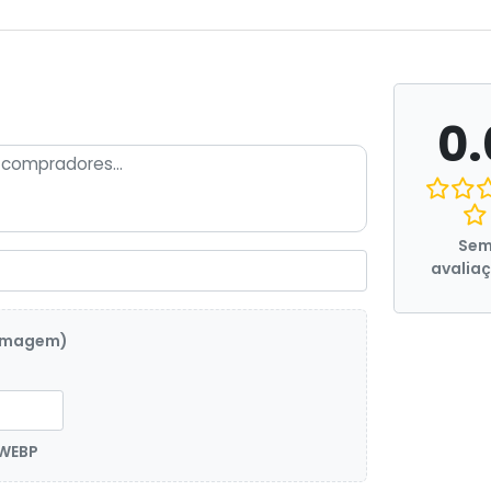
0.
Se
avalia
 imagem)
 WEBP