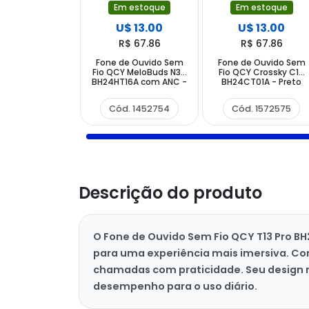
Em estoque
Em estoque
U$ 13.00
U$ 13.00
R$ 67.86
R$ 67.86
Fone de Ouvido Sem
Fone de Ouvido Sem
Fio QCY MeloBuds N30
Fio QCY Crossky C10
BH24HT16A com ANC -
BH24CT01A - Preto
Branco
Cód. 1452754
Cód. 1572575
Descrição do produto
O Fone de Ouvido Sem Fio QCY T13 Pro B
para uma experiência mais imersiva. Com
chamadas com praticidade. Seu design mo
desempenho para o uso diário.