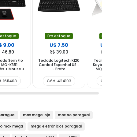
 estoque
Em estoque
Em estoque
$ 9.00
U$ 7.50
U$ 265.00
 46.80
R$ 39.00
R$ 1,378.00
lado Sem Fio
Teclado Logitech K120
Teclado Apple Magic
 MO-K351
Corded Espanhol USB
Keyboard Folio A2695
ês + Mouse +
- Preto
MQDP3LL para iPad
pad - Preto
10th e iPad 11th -
Branco (Inglês)
. 1611403
Cód. 424103
Cód. 1317503
paraguai
mox mega loja
mox no paraguai
do mox mega
mega eletrônicos paraguai