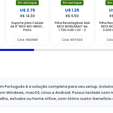
Em estoque
Em estoque
Em
U$ 2.75
U$ 1.25
U
R$ 14.30
R$ 6.50
R
Suporte para Celular
Pilha Recarregável AAA
Pilha Re
de 8" MOX MO-MH02 -
MOX MOB2AAA17 de
MOX MO
Preto
1.700 mAh 1.2V - 2
3.000 
Unidades
U
Cód. 1600681
Cód. 697033
Cód
m Português é a solução completa para seu setup, inclu
om Windows, macOS, Linux e Android. Possui teclado com 
abalho, estudos ou home office, com ótimo custo-benefício 