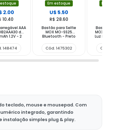
 estoque
Em estoque
Em estoque
$ 2.00
U$ 5.50
U$ 5.90
$ 10.40
R$ 28.60
R$ 30.68
carregável AAA
Bastão para Selfie
Bastão para Selfie
B2AAA30 de
MOX MO-SS25
MOX MO-SS26 com
mAh 1.2V - 2
Bluetooth - Preto
Luz Led Bluetooth -
nidades
Preto
. 148474
Cód. 1475302
Cód. 1474176
indo teclado, mouse e mousepad. Com
numérico integrado, garantindo
e instalação simples plug & play.