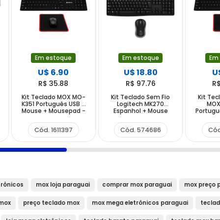
Em estoque
Em estoque
Em
U$ 6.90
U$ 18.80
U
R$ 35.88
R$ 97.76
R$
Kit Teclado MOX MO-
Kit Teclado Sem Fio
Kit Tec
K351 Português USB +
Logitech MK270
MOX
Mouse + Mousepad -
Espanhol + Mouse
Portugu
Preto
1.000 DPI - Preto
Mouse
Cód. 1611397
Cód. 574686
Cód
trônicos
mox loja paraguai
comprar mox paraguai
mox preço 
 mox
preço teclado mox
mox mega eletrônicos paraguai
tecla