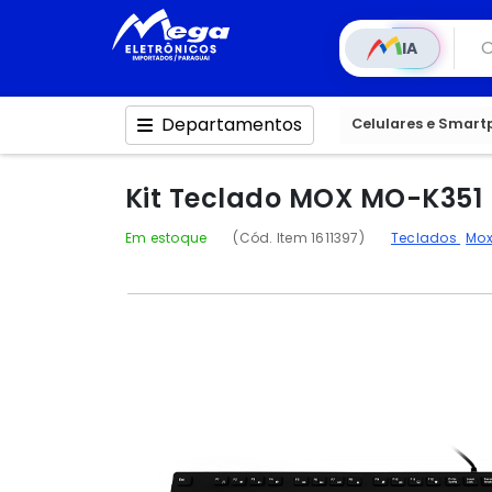
IA
Departamentos
Celulares e Smar
Kit Teclado MOX MO-K351 
Em estoque
(Cód. Item 1611397)
Teclados
Mo