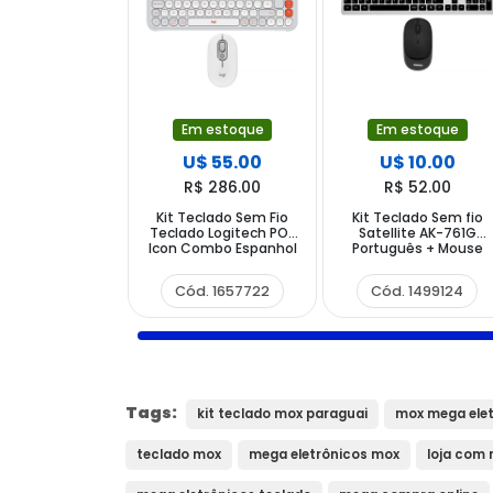
Em estoque
Em estoque
U$ 55.00
U$ 10.00
R$ 286.00
R$ 52.00
Kit Teclado Sem Fio
Kit Teclado Sem fio
Teclado Logitech POP
Satellite AK-761G
Icon Combo Espanhol
Português + Mouse
+ Mouse 400 DPI -
1.200 DPI - Prata Preto
Cinza Branco
Cód. 1657722
Cód. 1499124
Tags:
kit teclado mox paraguai
mox mega ele
teclado mox
mega eletrônicos mox
loja com