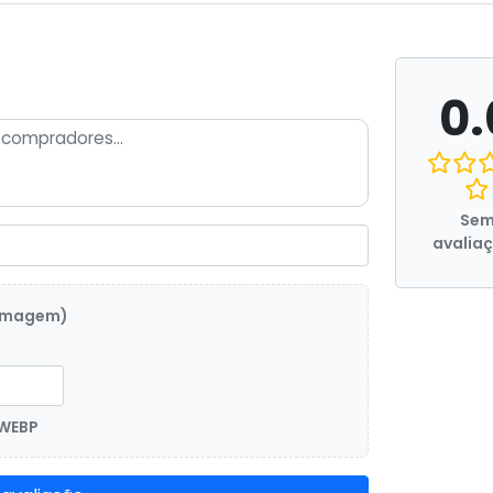
0.
Se
avalia
 imagem)
 WEBP