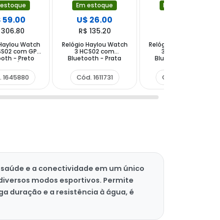
 estoque
Em estoque
Em estoque
 59.00
U$ 26.00
U$ 26.00
 306.80
R$ 135.20
R$ 135.20
 Haylou Watch
Relógio Haylou Watch
Relógio Haylou Watch
SS02 com GPS
3 HCS02 com
3 HCS02 com
oth - Preto
Bluetooth - Prata
Bluetooth - Preto
Anatel)
Branco
. 1645880
Cód. 1611731
Cód. 1611724
 saúde e a conectividade em um único
diversos modos esportivos. Permite
a duração e a resistência à água, é