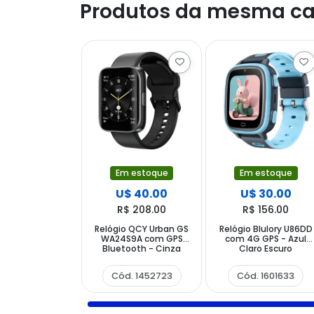
Produtos da mesma ca
Em estoque
Em estoque
U$ 40.00
U$ 30.00
R$ 208.00
R$ 156.00
Relógio QCY Urban GS
Relógio Blulory U86DD
WA24S9A com GPS
com 4G GPS - Azul
Bluetooth - Cinza
Claro Escuro
Preto
Cód. 1452723
Cód. 1601633