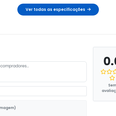
Ver todas as especificações
0.
Se
avalia
 imagem)