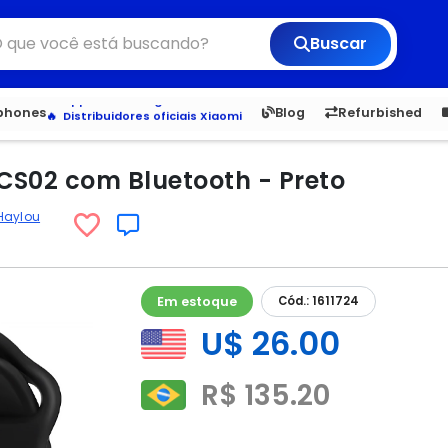
Buscar
6,050
5.20
1,900
1.
tphones
Blog
Refurbished
Veja os Lançamentos
Apple, Samsung e Outros
Distribuidores oficiais Xiaomi
CS02 com Bluetooth - Preto
Haylou
Em estoque
Cód.: 1611724
U$ 26.00
R$ 135.20