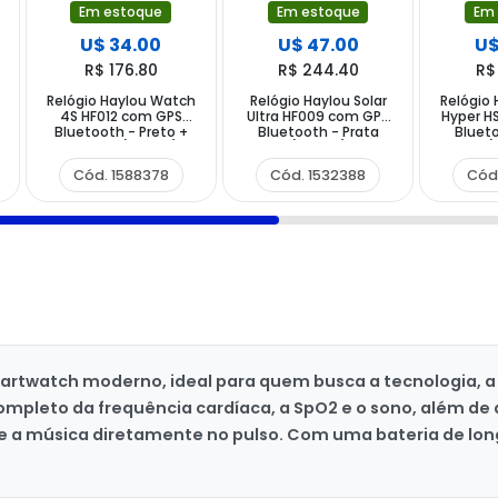
Em estoque
Em estoque
Em
U$ 34.00
U$ 47.00
U$
R$ 176.80
R$ 244.40
R$
Relógio Haylou Watch
Relógio Haylou Solar
Relógio
4S HF012 com GPS
Ultra HF009 com GPS
Hyper H
Bluetooth - Preto +
Bluetooth - Prata
Blueto
Pulseira (Anatel)
(Anatel)
(
Cód. 1588378
Cód. 1532388
Cód
artwatch moderno, ideal para quem busca a tecnologia, a
mpleto da frequência cardíaca, a SpO2 e o sono, além de 
e a música diretamente no pulso. Com uma bateria de long