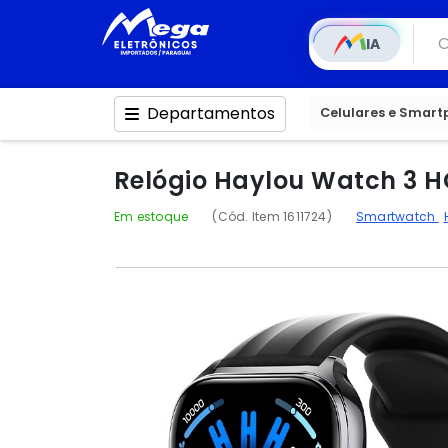
IA
Departamentos
Celulares e Smar
Relógio Haylou Watch 3 H
Em estoque
(Cód. Item 1611724)
Smartwatch