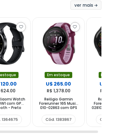
ver mais
 estoque
Em estoque
Em estoque
 120.00
U$ 265.00
U$ 370.00
 624.00
R$ 1,378.00
R$ 1,924.00
 Xiaomi Watch
Relógio Garmin
Relógio Garmin
0W1 com GPS
Forerunner 165 Music
Forerunner 265 010-
oth - Preto
010-02863 com GPS
02810 com GPS Wi-Fi -
Bluetooth - Roxo Rosa
Preto
. 1364675
Cód. 1383867
Cód. 1366136