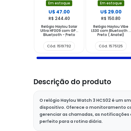
Em estoque
Em estoque
U$ 47.00
U$ 29.00
R$ 244.40
R$ 150.80
Relógio Haylou Solar
Relógio Haylou Vibe
Ultra HF009 com GPS
LS30 com Bluetooth -
Bluetooth - Preto
Preto ( Anatel)
(Anatel)
Cód. 1519792
Cód. 1575125
Descrição do produto
O relógio Haylou Watch 3 HCS02 é um sm
dispositivo. Oferece o monitoramento co
gerenciar as chamadas, as notificações 
perfeito para a rotina diária.