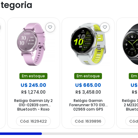
tegoria
Em estoque
Em estoque
Em
U$ 245.00
U$ 665.00
U$
R$ 1,274.00
R$ 3,458.00
R$
Relógio Garmin Lily 2
Relógio Garmin
Relógio
010-02839 com
Forerunner 970 010-
2 M232
Bluetooth - Roxo
02969 com GPS
Blueto
Bluetooth - Branco
Amarelo
Cód. 1629422
Cód. 1639896
Cód