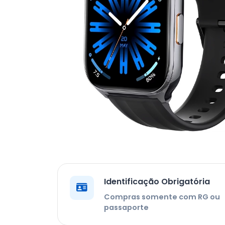
Identificação Obrigatória
Compras somente com RG ou
passaporte