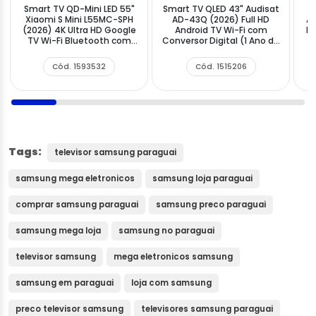
Smart TV QD-Mini LED 55"
Smart TV QLED 43" Audisat
Xiaomi S Mini L55MC-SPH
AD-43Q (2026) Full HD
AW
(2026) 4K Ultra HD Google
Android TV Wi-Fi com
Bl
TV Wi-Fi Bluetooth com
Conversor Digital (1 Ano de
Conversor Digital
Garantia)
Cód. 1593532
Cód. 1515206
Tags:
televisor samsung paraguai
samsung mega eletronicos
samsung loja paraguai
comprar samsung paraguai
samsung preco paraguai
samsung mega loja
samsung no paraguai
televisor samsung
mega eletronicos samsung
samsung em paraguai
loja com samsung
preco televisor samsung
televisores samsung paraguai