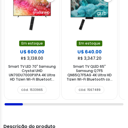
Em estoque
Em estoque
U$ 600.00
U$ 640.00
R$ 3,138.00
R$ 3,347.20
Smart TV LED 70" Samsung
Smart TV QLED 65"
T
Crystal UHD
Samsung Q7F5
T
UN70DU7000PXPA 4K Ultra
QN65Q7F5AG 4K Ultra HD
6
HD Tizen Wi-Fi Bluetooth
Tizen Wi-Fi Bluetooth con
com Conversor Digital
Conversor Digital
Cód. 1533965
Cód. 1567489
Descrição do produto