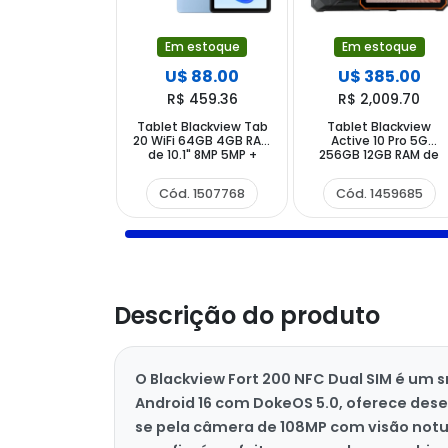
Em estoque
Em estoque
U$ 88.00
U$ 385.00
R$ 459.36
R$ 2,009.70
Tablet Blackview Tab
Tablet Blackview
20 WiFi 64GB 4GB RAM
Active 10 Pro 5G
de 10.1" 8MP 5MP +
256GB 12GB RAM de
Capinha Azul
10.95" 108+20MP 50MP
- Preto Laranja
Cód. 1507768
Cód. 1459685
Descrição do produto
O Blackview Fort 200 NFC Dual SIM é um 
Android 16 com DokeOS 5.0, oferece dese
se pela câmera de 108MP com visão notur