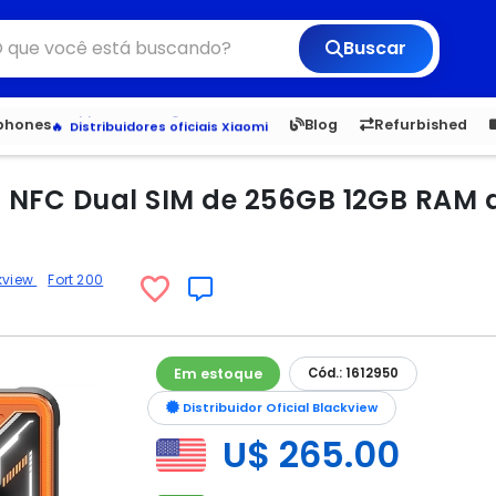
Buscar
6,050
5.22
1,900
1.
Veja os Lançamentos
tphones
Blog
Refurbished
Apple, Samsung e Outros
Distribuidores oficiais Xiaomi
0 NFC Dual SIM de 256GB 12GB RAM 
kview
Fort 200
Em estoque
Cód.: 1612950
Distribuidor Oficial Blackview
U$ 265.00