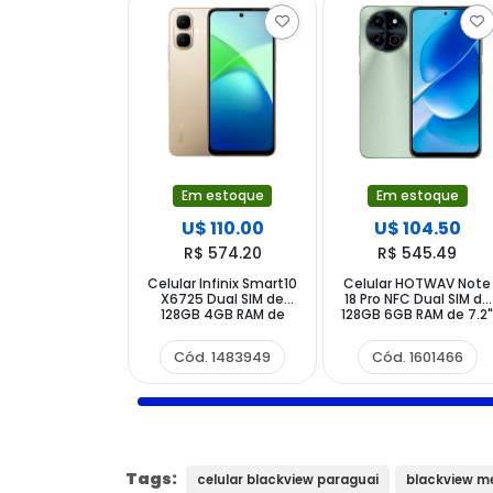
Em estoque
Em estoque
U$ 110.00
U$ 104.50
R$ 574.20
R$ 545.49
Celular Infinix Smart10
Celular HOTWAV Note
X6725 Dual SIM de
18 Pro NFC Dual SIM de
128GB 4GB RAM de
128GB 6GB RAM de 7.2
6.67" 8+2MP 8MP -
48MP 8MP - Mint
Twilight Gold (1 Ano de
Green
Cód. 1483949
Cód. 1601466
Garantia)
Tags:
celular blackview paraguai
blackview m