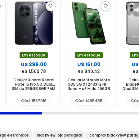
Em estoque
Em estoque
Em
U$ 299.00
U$ 161.00
U$
R$ 1,560.78
R$ 840.42
R$
Celular Xiaomi Redmi
Celular Motorola Moto
Celu
Note 15 Pro 5G Dual
G35 5G XT2433-2 NFC
Blade1
"
SIM de 256GB 8GB RAM
Nano + eSIM de 256GB
Dual SIM
de 6.83" 200+8MP
4GB RAM de 6.72"
RAM de 
20MP - Preto (Global)
50+8MP 16MP - Verde
- Inter
Cód. 1567816
Cód. 1485455
Cód
ega eletronicos
blackview loja paraguai
comprar blackview parag