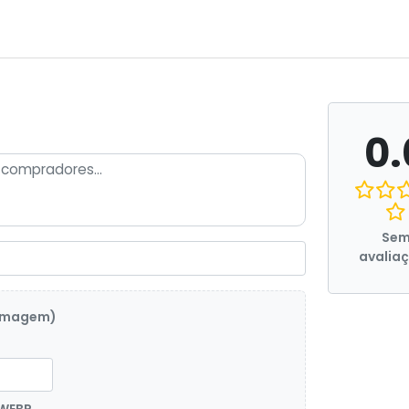
0.
Se
avalia
 imagem)