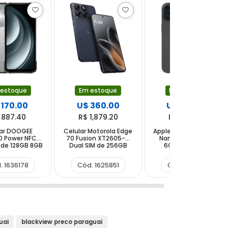
 estoque
Em estoque
Em estoque
 170.00
U$ 360.00
U$ 644.00
 887.40
R$ 1,879.20
R$ 3,361.68
lar DOOGEE
Celular Motorola Edge
Apple iPhone 15 A3090
0 Power NFC
70 Fusion XT2605-4
Nano + eSIM 128GB
 de 128GB 8GB
Dual SIM de 256GB
6GB RAM de 6.1"
6.6" 50MP 8MP
8GB RAM de 6.78"
48+12MP 12MP - Black
stellar Silver
50+13MP 32MP -
. 1636178
Cód. 1625851
Cód. 1361995
Pantone Silhouette
uai
blackview preco paraguai