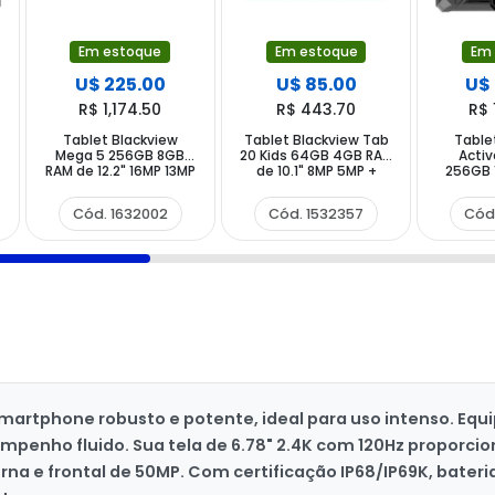
Em estoque
Em estoque
Em
U$ 225.00
U$ 85.00
U$
R$ 1,174.50
R$ 443.70
R$ 
Tablet Blackview
Tablet Blackview Tab
Table
Mega 5 256GB 8GB
20 Kids 64GB 4GB RAM
Activ
RAM de 12.2" 16MP 13MP
de 10.1" 8MP 5MP +
256GB 
- Space Grey +
Capinha Bubble Blue
10.95" 
Teclado Inglês +
-
Cód. 1632002
Cód. 1532357
Cód
Capinha
smartphone robusto e potente, ideal para uso intenso. Eq
mpenho fluido. Sua tela de 6.78" 2.4K com 120Hz proporcio
na e frontal de 50MP. Com certificação IP68/IP69K, bater