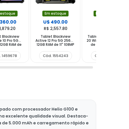
 estoque
Em estoque
Em estoque
 360.00
U$ 490.00
U$ 88.00
1,879.20
R$ 2,557.80
R$ 459.36
t Blackview
Tablet Blackview
Tablet Blackview Tab
e 10 Pro 5G
Active 12 Pro 5G 256GB
20 WiFi 64GB 4GB RAM
12GB RAM de
12GB RAM de 11" 108MP
de 10.1" 8MP 5MP +
108+20MP 50MP
50MP - Preto
Capinha Cinza
 Preto
. 1459678
Cód. 1554243
Cód. 1507751
uipado com processador Helio G100 e
na excelente qualidade visual. Destaca-
ia de 5.000 mAh e carregamento rápido e