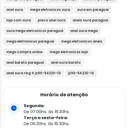
anel oura
mega eletronicos oura
oura em paraguai
loja com oura
preco anel oura
aneis oura paraguai
oura mega eletronicos paraguai
anel oura mega
mega eletronicos paraguai
mega eletronicos aneis
mega compra online
mega eletronicos loja
anel barato paraguai
anel oura barato
anel oura ring 4 jz90-54220-10
jz90-54220-10
Horário de atenção
Segunda:
De 07:00hs. às 16:30hs.
Terça a sexta-feira:
De 06:30hs. às 16:30hs.