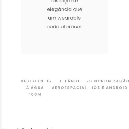
discrição e
elegância
que
um wearable
pode oferecer.
RESISTENTE
•
TITÂNIO
•
SINCRONIZAÇÃ
À ÁGUA
AEROESPACIAL
IOS E ANDROID
100M