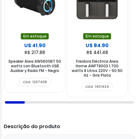
Em estoque
Em estoque
U$ 41.90
U$ 84.90
R$ 217.88
R$ 441.48
Speaker Aiwa AWS600BT 50
Freidora Eléctrica Aiwa
watts con Bluetooth USB
Home AWFT8003 1.700
A
Auxiliar y Radio FM - Negro
watts 8 Litros 220V ~ 50 60
Hz - Gris Plata
Cód. 1207408
Cód. 1401424
Descrição do produto