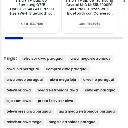
Smart TV QLED 65"
Smart TV LED 55" Samsung
Sm
Samsung Q7F5
Crystal UHD UN55U8000FG
QN65Q7F5AG 4K Ultra HD
4K Ultra HD Tizen Wi-Fi
UN
Tizen Wi-Fi Bluetooth con
Bluetooth con Conversor
H
Conversor Digital
Digital
Cód. 1567489
Cód. 1593969
Tags:
televisor aiwa paraguai
aiwa mega eletronicos
aiwa loja paraguai
comprar aiwa paraguai
aiwa preco paraguai
aiwa mega loja
aiwa no paraguai
televisor aiwa
mega eletronicos aiwa
aiwa em paraguai
loja com aiwa
preco televisor aiwa
televisores aiwa paraguai
aiwa mega eletronicos paraguai
televisor aiwa mega
mega eletronicos paraguai