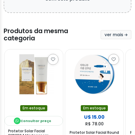
Produtos da mesma
ver mais
categoria
Em estoque
Em estoque
U$ 15.00
Consultar preço
R$ 78.00
Protetor Solar Facial
Protetor Solar Facial Round
Pr