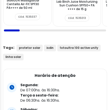
SKIN1004 Madagascar
Lab Birch Juice Moisturizing
La
Centella Air-Fit SPF30
Sun Cushion SPF50+ PA
Su
PA++++ de 50 ml
++++ de 15 g
Cód. 1535037
Cód. 1535013
Tags:
protetor solar
isdin
fotoultra 100 active unify
linha solar
Horário de atenção
Segunda:
De 07:00hs. às 16:30hs.
Terça a sexta-feira:
De 06:30hs. às 16:30hs.
Sábados: