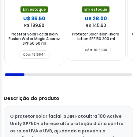
Em estoque
Em estoque
U$ 36.50
U$ 28.00
R$ 189.80
R$ 145.60
Protetor Solar Facial Isdin
Protetor Solar Isdin Hydro
Ge
Fusion Water Magic Alcaraz
Lotion SPF 50 200 ml
SPF 50 50 ml
Cód. 1616538
Cód. 1616644
Descrição do produto
O protetor solar facial ISDIN Fotoultra 100 Active
Unify SPF50+ oferece alta proteção diária contra
os raios UVA e UVB, ajudando a prevenir o