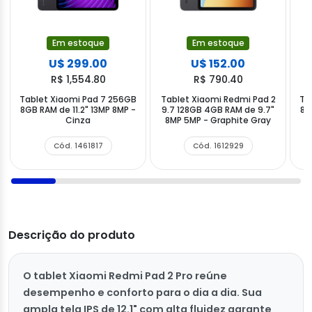
Em estoque
Em estoque
U$ 299.00
U$ 152.00
R$ 1,554.80
R$ 790.40
Tablet Xiaomi Pad 7 256GB
Tablet Xiaomi Redmi Pad 2
Ta
8GB RAM de 11.2" 13MP 8MP -
9.7 128GB 4GB RAM de 9.7"
8G
Cinza
8MP 5MP - Graphite Gray
Cód. 1461817
Cód. 1612929
Descrição do produto
O tablet Xiaomi Redmi Pad 2 Pro reúne
desempenho e conforto para o dia a dia. Sua
ampla tela IPS de 12.1" com alta fluidez garante