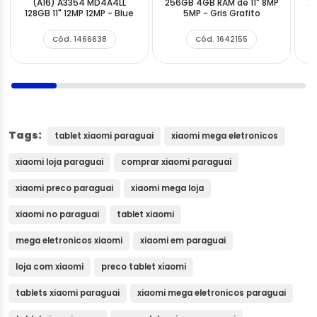
(A16) A3354 MD4A4LL
256GB 4GB RAM de 11" 8MP
25
128GB 11" 12MP 12MP - Blue
5MP - Gris Grafito
Cód. 1466638
Cód. 1642155
Tags:
tablet xiaomi paraguai
xiaomi mega eletronicos
xiaomi loja paraguai
comprar xiaomi paraguai
xiaomi preco paraguai
xiaomi mega loja
xiaomi no paraguai
tablet xiaomi
mega eletronicos xiaomi
xiaomi em paraguai
loja com xiaomi
preco tablet xiaomi
tablets xiaomi paraguai
xiaomi mega eletronicos paraguai