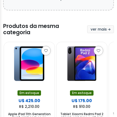
Produtos da mesma
ver mais
categoria
Em estoque
Em estoque
U$ 425.00
U$ 175.00
R$ 2,210.00
R$ 910.00
Apple iPad 11th Generation
Tablet Xiaomi Redmi Pad 2
Ta