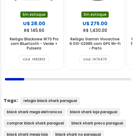
Em estoque
Em estoque
U$ 28.00
U$ 275.00
R$ 145.60
R$ 1,430.00
Relógio Blackview W70 Pro
Relógio Garmin Vivoactive
Re
com Bluetooth - Verde +
6 010-02985 com GPS Wi-Fi
5 
Pulseira
- Preto
Cód. 1482812
Cód. 1475470
Tags:
relogio black shark paraguai
black shark mega eletronicos
black shark loja paraguai
comprar black shark paraguai
black shark preco paraguai
black shark mega loja
black shark no paraguai