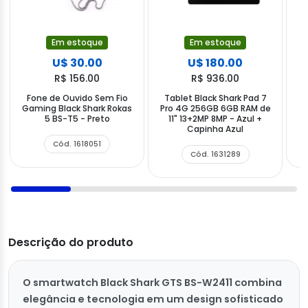
Em estoque
Em estoque
U$ 30.00
U$ 180.00
R$ 156.00
R$ 936.00
Fone de Ouvido Sem Fio
Tablet Black Shark Pad 7
F
Gaming Black Shark Rokas
Pro 4G 256GB 6GB RAM de
B
5 BS-T5 - Preto
11" 13+2MP 8MP - Azul +
Capinha Azul
Cód. 1618051
Cód. 1631289
Descrição do produto
O smartwatch Black Shark GTS BS-W2411 combina
elegância e tecnologia em um design sofisticado