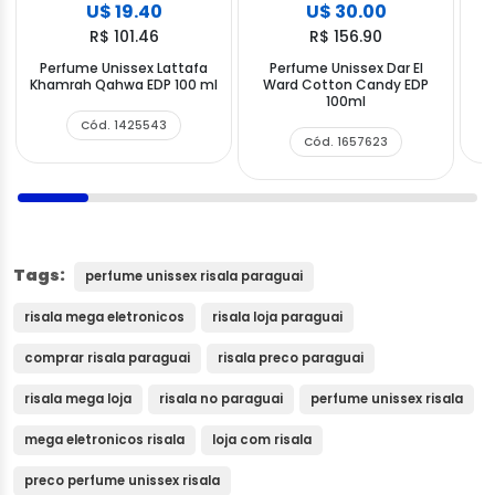
U$ 19.40
U$ 30.00
R$ 101.46
R$ 156.90
Perfume Unissex Lattafa
Perfume Unissex Dar El
P
Khamrah Qahwa EDP 100 ml
Ward Cotton Candy EDP
100ml
Cód. 1425543
Cód. 1657623
Tags:
perfume unissex risala paraguai
risala mega eletronicos
risala loja paraguai
comprar risala paraguai
risala preco paraguai
risala mega loja
risala no paraguai
perfume unissex risala
mega eletronicos risala
loja com risala
preco perfume unissex risala