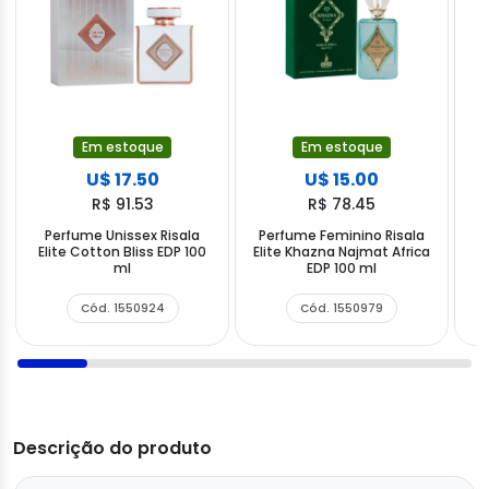
Em estoque
Em estoque
U$ 17.50
U$ 15.00
R$ 91.53
R$ 78.45
Perfume Unissex Risala
Perfume Feminino Risala
Elite Cotton Bliss EDP 100
Elite Khazna Najmat Africa
E
ml
EDP 100 ml
Cód. 1550924
Cód. 1550979
Descrição do produto