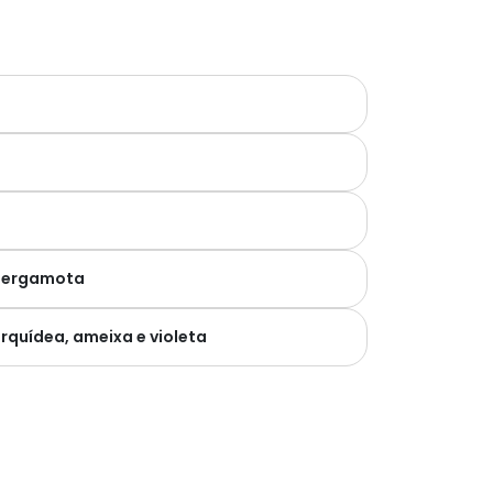
 bergamota
orquídea, ameixa e violeta