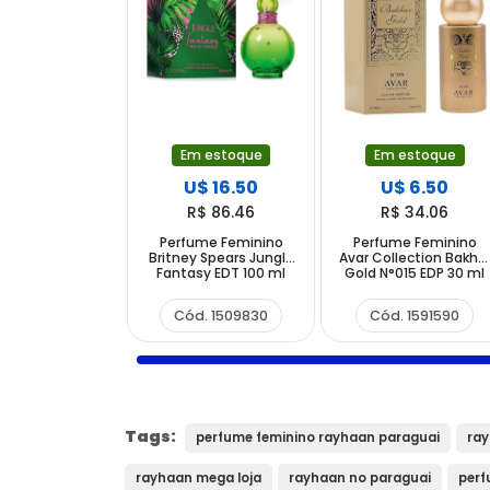
Em estoque
Em estoque
U$ 16.50
U$ 6.50
R$ 86.46
R$ 34.06
Perfume Feminino
Perfume Feminino
Britney Spears Jungle
Avar Collection Bakha
Fantasy EDT 100 ml
Gold N°015 EDP 30 ml
Cód. 1509830
Cód. 1591590
Tags:
perfume feminino rayhaan paraguai
ray
rayhaan mega loja
rayhaan no paraguai
perf