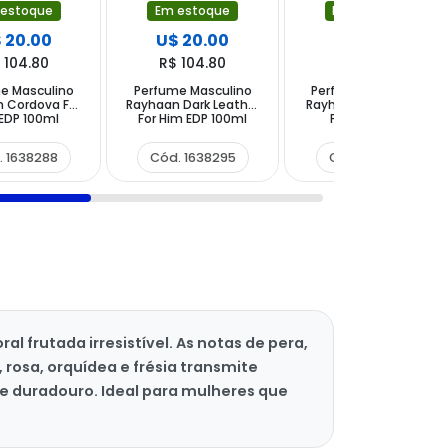
 estoque
Em estoque
Em estoque
 20.00
U$ 20.00
U$ 21.00
 104.80
R$ 104.80
R$ 110.04
e Masculino
Perfume Masculino
Perfume Masculino
 Cordova For
Rayhaan Dark Leather
Rayhaan Fresh Wave
EDP 100ml
For Him EDP 100ml
For Him Aqua
Collection EDP 100ml
. 1638288
Cód. 1638295
Cód. 1656091
 frutada irresistível. As notas de pera,
rosa, orquídea e frésia transmite
e duradouro. Ideal para mulheres que