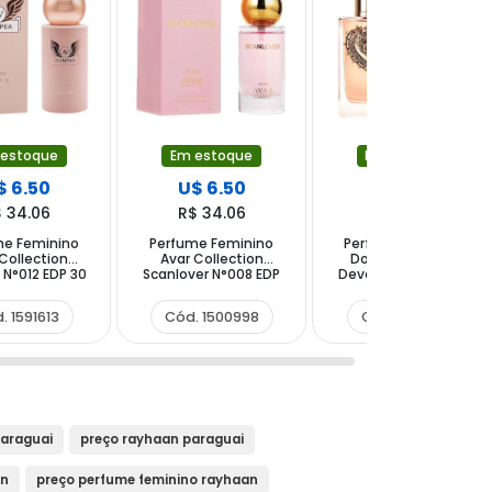
 estoque
Em estoque
Em estoque
$ 6.50
U$ 6.50
U$ 51.00
 34.06
R$ 34.06
R$ 267.24
me Feminino
Perfume Feminino
Perfume Feminino
Collection
Avar Collection
Dolce&Gabbana
 N°012 EDP 30
Scanlover N°008 EDP
Devotion EDP 100 ml
ml
30 ml
. 1591613
Cód. 1500998
Cód. 1552621
araguai
preço rayhaan paraguai
an
preço perfume feminino rayhaan