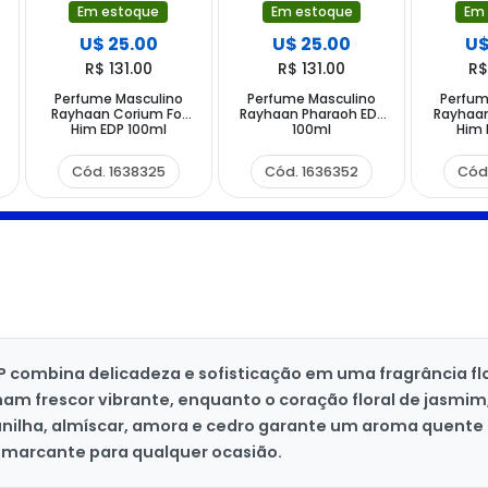
Em estoque
Em estoque
Em
U$ 25.00
U$ 25.00
U$
R$ 131.00
R$ 131.00
R$
Perfume Masculino
Perfume Masculino
Perfum
Rayhaan Corium For
Rayhaan Pharaoh EDP
Rayhaan
Him EDP 100ml
100ml
Him 
Cód. 1638325
Cód. 1636352
Cód
ombina delicadeza e sofisticação em uma fragrância floral
 frescor vibrante, enquanto o coração floral de jasmim, 
unilha, almíscar, amora e cedro garante um aroma quente 
marcante para qualquer ocasião.