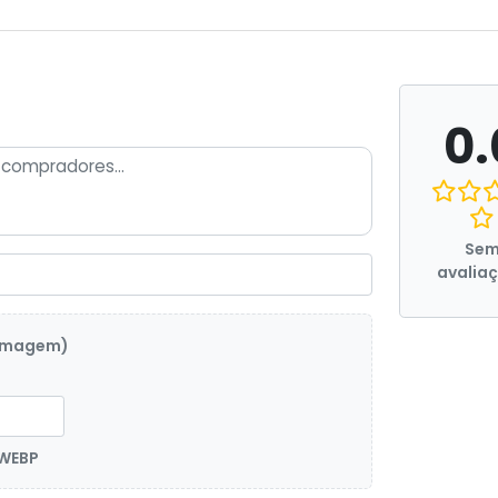
0.
Se
avalia
 imagem)
 WEBP