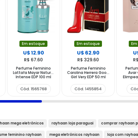
Em estoque
Em
Em estoque
U$ 12.90
U
U$ 62.90
R$ 67.60
R$
R$ 329.60
Perfume Feminino
Perfu
Perfume Feminino
r
Lattafa Mayar Natural
Avar 
Carolina Herrera Good
Intense EDP 100 ml
Elimpea
Girl Very EDP 50 ml
Cód. 1565768
Cód
Cód. 1455854
haan mega eletrônicos
rayhaan loja paraguai
comprar rayhaan p
ume feminino rayhaan
mega eletrônicos rayhaan
loja com rayha