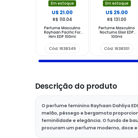
Em estoque
Em estoque
U$ 21.00
U$ 25.00
R$ 110.04
R$ 131.00
Perfume Masculino
Perfume Masculino
Rayhaan Pacific For
Nocturno Elixir EDP
Him EDP 100ml
100ml
Cód. 1638349
Cód. 1638301
Descrição do produto
O perfume feminino Rayhaan Dahliya EDP c
melão, pêssego e bergamota proporcionam
feminilidade e elegância. O fundo de ba
procuram um perfume moderno, doce e 