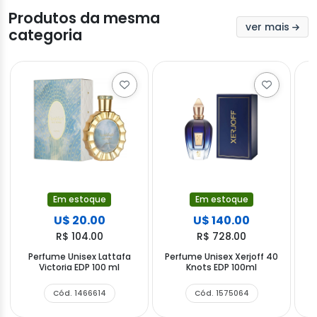
Produtos da mesma
ver mais
categoria
Em estoque
Em estoque
U$ 20.00
U$ 140.00
R$ 104.00
R$ 728.00
Perfume Unisex Lattafa
Perfume Unisex Xerjoff 40
Victoria EDP 100 ml
Knots EDP 100ml
Cód. 1466614
Cód. 1575064