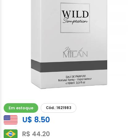
Em estoque
Cód.: 1621983
U$ 8.50
R$ 44.20