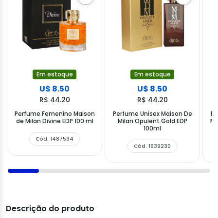
Em estoque
Em estoque
U$ 8.50
U$ 8.50
R$ 44.20
R$ 44.20
Perfume Femenino Maison
Perfume Unisex Maison De
Pe
de Milan Divine EDP 100 ml
Milan Opulent Gold EDP
Mi
100ml
Cód. 1487534
Cód. 1639230
Descrição do produto