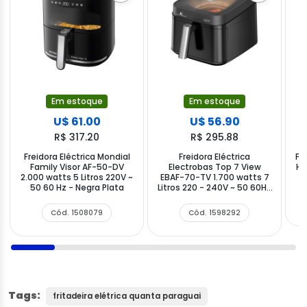
Em estoque
Em estoque
U$ 61.00
U$ 56.90
R$ 317.20
R$ 295.88
Freidora Eléctrica Mondial
Freidora Eléctrica
Fr
Family Visor AF-50-DV
Electrobas Top 7 View
HA
2.000 watts 5 Litros 220V ~
EBAF-70-TV 1.700 watts 7
50 60 Hz - Negra Plata
Litros 220 - 240V ~ 50 60Hz
- Negra
Cód. 1508079
Cód. 1598292
Tags:
fritadeira elétrica quanta paraguai