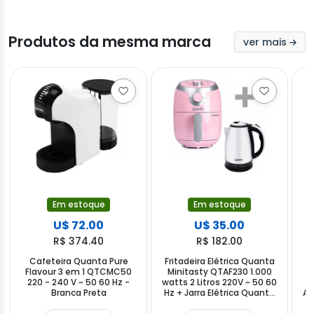
Produtos da mesma marca
ver mais
Em estoque
Em estoque
U$ 72.00
U$ 35.00
R$ 374.40
R$ 182.00
Cafeteira Quanta Pure
Fritadeira Elétrica Quanta
A
Flavour 3 em 1 QTCMC50
Minitasty QTAF230 1.000
220 - 240 V ~ 50 60 Hz -
watts 2 Litros 220V ~ 50 60
w
Branca Preta
Hz + Jarra Elétrica Quanta
Aj
QTC850