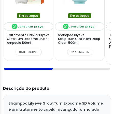
Em estoque
Em estoque
Consultar preço
Consultar preço
Tratamento Capilar Lilyeve
Shampoo Lilyeve
Tr
Grow:Turn Exosome Brush
Scalp:Turn Cica PDRN Deep
Gr
Ampoule 100ml
Clean 500ml
Am
Fei
Cód. 1604269
Cód. 1652185
Descrição do produto
Shampoo Lilyeve Grow:Turn Exosome 3D Volume
é um tratamento capilar avançado formulado