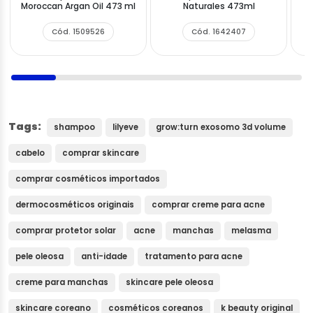
Moroccan Argan Oil 473 ml
Naturales 473ml
Cód. 1509526
Cód. 1642407
Tags:
shampoo
lilyeve
grow:turn exosomo 3d volume
cabelo
comprar skincare
comprar cosméticos importados
dermocosméticos originais
comprar creme para acne
comprar protetor solar
acne
manchas
melasma
pele oleosa
anti-idade
tratamento para acne
creme para manchas
skincare pele oleosa
skincare coreano
cosméticos coreanos
k beauty original