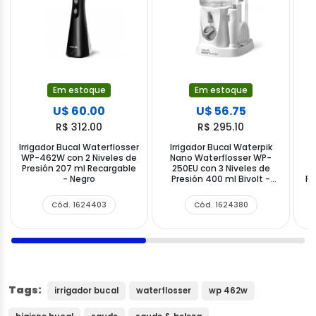
Em estoque
Em estoque
U$ 60.00
U$ 56.75
R$ 312.00
R$ 295.10
Irrigador Bucal Waterflosser
Irrigador Bucal Waterpik
I
WP-462W con 2 Niveles de
Nano Waterflosser WP-
Presión 207 ml Recargable
250EU con 3 Niveles de
- Negro
Presión 400 ml Bivolt -
Pr
Blanco
Cód. 1624403
Cód. 1624380
Tags:
irrigador bucal
waterflosser
wp 462w