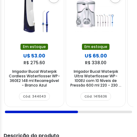
Em estoque
Em estoque
U$ 53.00
U$ 65.00
R$ 275.60
R$ 338.00
Irrigador Bucal Waterpik
Irrigador Bucal Waterpik
I
Cordless Waterflosser WP-
Ultra Waterflosser WP-
360E2 148 ml Recarregável
100EU com 10 Níveis de
- Branco Azul
Pressão 600 ml 220 - 230 V
~ 50Hz - Branco
Cód. 344043
Cód. 1415636
Descrição do produto