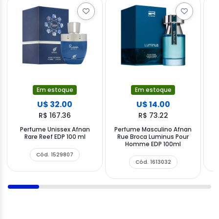
Em estoque
Em estoque
U$ 32.00
U$ 14.00
R$ 167.36
R$ 73.22
Perfume Unissex Afnan
Perfume Masculino Afnan
P
Rare Reef EDP 100 ml
Rue Broca Luminus Pour
C
Homme EDP 100ml
Cód. 1529807
Cód. 1613032