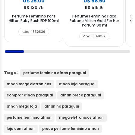
U$ 25.00
U$ 98.50
R$ 130.75
R$ 515.16
Perfume Feminino Paris
Perfume Feminino Paco
Pe
Hilton Ruby Rush EDP 100ml
Rabane Million Gold For Her
Gi
Parfum 90 ml
Cód. 1552836
Cód. 1541052
Tags:
perfume feminino afnan paraguai
afnan mega eletronicos
afnan loja paraguai
comprar afnan paraguai
afnan preco paraguai
afnan mega loja
afnan no paraguai
perfume feminino afnan
mega eletronicos afnan
loja com afnan
preco perfume feminino afnan