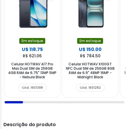
Em estoque
Em estoque
U$ 118.75
U$ 150.00
R$ 621.06
R$ 784.50
Celular HOTWAV A17 Pro
Celular HOTWAV X100GT
C
Max Dual SIM de 256GB
NFC Dual SIM de 256GB 8GB
Pr
4GB RAM de 6.75" 13MP 5MP
RAM de 6.9" 48MP 16MP -
12
- Nebula Black
Midnight Black
Cód. 1601398
Cód. 1601282
Descrição do produto