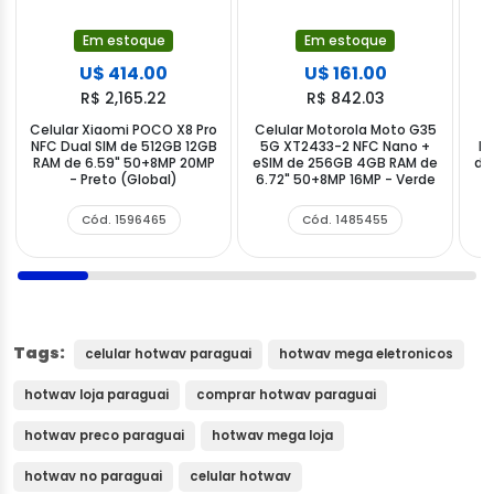
Em estoque
Em estoque
U$ 414.00
U$ 161.00
R$ 2,165.22
R$ 842.03
Celular Xiaomi POCO X8 Pro
Celular Motorola Moto G35
C
NFC Dual SIM de 512GB 12GB
5G XT2433-2 NFC Nano +
Fu
RAM de 6.59" 50+8MP 20MP
eSIM de 256GB 4GB RAM de
de
- Preto (Global)
6.72" 50+8MP 16MP - Verde
5
Cód. 1596465
Cód. 1485455
Tags:
celular hotwav paraguai
hotwav mega eletronicos
hotwav loja paraguai
comprar hotwav paraguai
hotwav preco paraguai
hotwav mega loja
hotwav no paraguai
celular hotwav