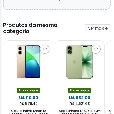
Produtos da mesma
ver mais
categoria
Em estoque
Em estoque
U$ 110.00
U$ 882.00
R$ 576.40
R$ 4,621.68
Celular Infinix Smart10
Apple iPhone 17 A3519 eSIM
Ce