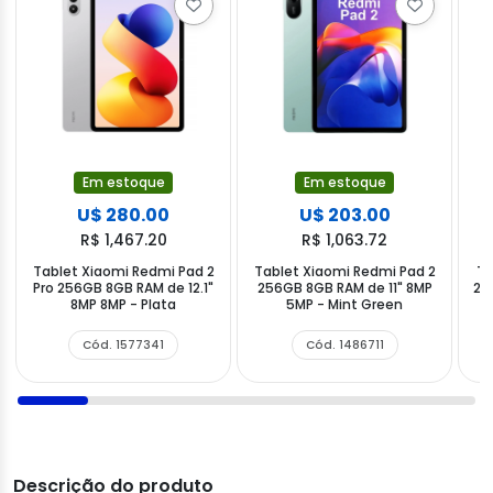
Em estoque
Em estoque
U$ 280.00
U$ 203.00
R$ 1,467.20
R$ 1,063.72
Tablet Xiaomi Redmi Pad 2
Tablet Xiaomi Redmi Pad 2
Ta
Pro 256GB 8GB RAM de 12.1"
256GB 8GB RAM de 11" 8MP
25
8MP 8MP - Plata
5MP - Mint Green
Cód. 1577341
Cód. 1486711
Descrição do produto