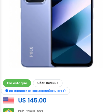
Em estoque
Cód.: 1628395
Distribuidor Oficial Xiaomi(celulares)
U$ 145.00
R$ 759.80