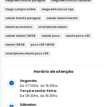
mega eletronicos paraguai
mega eletronicos celulares
mega compra online
mega eletronicos loja
celular barato paraguai
celular xiaomi barato
xiaomi economico
smartphone xiaomi
celular xiaomi 128GB
celular poco
xiaomi poco c85
xiaomi 128GB
poco c85 128GB
smartphone xiaomi poco c85
Horário de atenção
Segunda:
De 07:00hs. às 16:30hs.
Terça a sexta-feira:
De 06:30hs. às 16:30hs.
Sábados: