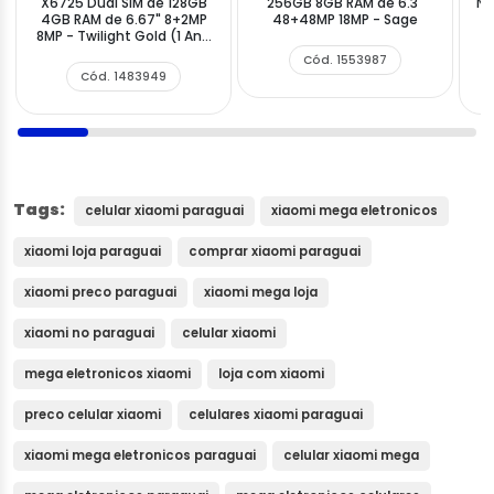
X6725 Dual SIM de 128GB
256GB 8GB RAM de 6.3"
NF
4GB RAM de 6.67" 8+2MP
48+48MP 18MP - Sage
8MP - Twilight Gold (1 Ano
de Garantia)
Cód. 1553987
Cód. 1483949
Tags:
celular xiaomi paraguai
xiaomi mega eletronicos
xiaomi loja paraguai
comprar xiaomi paraguai
xiaomi preco paraguai
xiaomi mega loja
xiaomi no paraguai
celular xiaomi
mega eletronicos xiaomi
loja com xiaomi
preco celular xiaomi
celulares xiaomi paraguai
xiaomi mega eletronicos paraguai
celular xiaomi mega