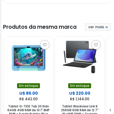
Produtos da mesma marca
ver mais
Em estoque
Em estoque
U$ 85.00
U$ 220.00
R$ 442.00
R$ 1,144.00
Tablet G-TiDE Tab 20 Kids
Tablet Blackview Link 8
T
64GB 4GB RAM de 10.1" 8MP
256GB 6GB RAM de 12.7"
12
5MP + Funda Bubble Blue
16+2MP 13MP + Teclado