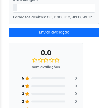
Até 5 imagens
Formatos aceitos: GIF, PNG, JPG, JPEG, WEBP
Enviar avaliação
0.0
Sem avaliações
5
0
4
0
3
0
2
0