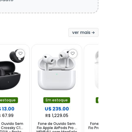
ver mais
 estoque
Em estoque
Em estoque
 13.00
U$ 235.00
U$ 3.75
$ 67.99
R$ 1,229.05
R$ 19.61
e Ouvido Sem
Fone de Ouvido Sem
Fone de Ouvido Sem
 Crossky C10
Fio Apple AirPods Pro 3
Fio Prosper i12 - Branco
01A - Preto
MFHP4LL com MagSafe