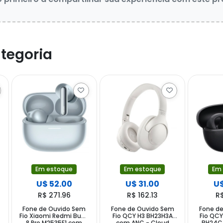
tegoria
Em estoque
Em estoque
Em
U$ 52.00
U$ 31.00
U$
R$ 271.96
R$ 162.13
R
Fone de Ouvido Sem
Fone de Ouvido Sem
Fone d
s
Fio Xiaomi Redmi Buds
Fio QCY H3 BH23H3A
Fio QCY
8 Pro M2535E1 com
com ANC - Cloud
BH24CT