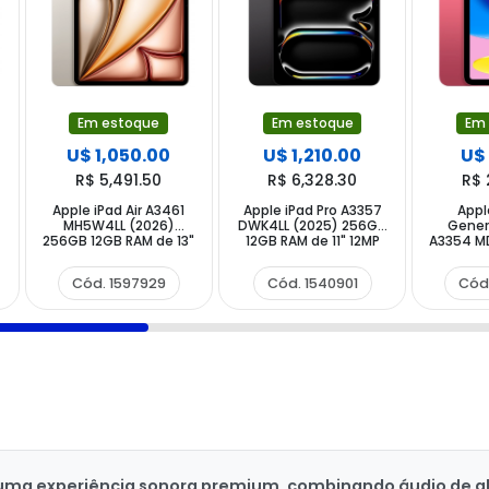
Em estoque
Em estoque
Em
U$ 1,050.00
U$ 1,210.00
U$
R$ 5,491.50
R$ 6,328.30
R$ 
Apple iPad Air A3461
Apple iPad Pro A3357
Appl
MH5W4LL (2026)
DWK4LL (2025) 256GB
Gener
256GB 12GB RAM de 13"
12GB RAM de 11" 12MP
A3354 M
12MP 12MP - Starlight
12MP - Space Black
11" 12M
Cód. 1597929
Cód. 1540901
Cód
uma experiência sonora premium, combinando áudio de alta