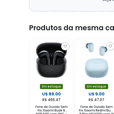
Produtos da mesma ca
Em estoque
Em estoque
U$ 89.00
U$ 9.00
R$ 465.47
R$ 47.07
Fone de Ouvido Sem
Fone de Ouvido Sem
Fio Xiaomi Buds 6
Fio Xiaomi Redmi Bud
M2540E1 com ANC -
6 Play M2420E1 com AI