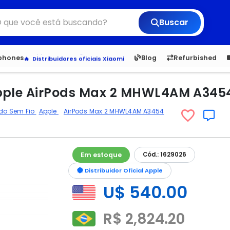
Buscar
6,050
5.23
1,900
1.
Veja os Lançamentos
tphones
Blog
Refurbished
Apple, Samsung e Outros
Distribuidores oficiais Xiaomi
pple AirPods Max 2 MHWL4AM A3454
ido Sem Fio
Apple
AirPods Max 2 MHWL4AM A3454
Em estoque
Cód.: 1629026
Distribuidor Oficial Apple
U$ 540.00
R$ 2,824.20