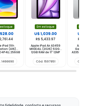
 estoque
Em estoque
Em estoque
 528.00
U$ 1,039.00
U$ 435.00
2,761.44
R$ 5,433.97
R$ 2,275.05
e iPad 11th
Apple iPad Air A3459
Apple iPad 11th
ation (A16)
MH3E4LL (2026) 512GB
Generation (A16)
D4P4LL 256GB
12GB RAM de 11" 12MP
A3354 MD3Y4LL 128GB
P 12MP - Pink
12MP - Purple
11" 12MP 12MP - Silver
. 1466690
Cód. 1597851
Cód. 1466621
 fidelidade, conforto e recursos