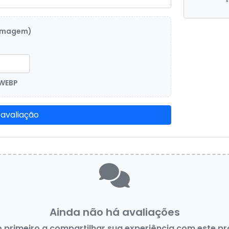
 imagem)
 WEBP
 avaliação
Ainda não há avaliações
o primeiro a compartilhar sua experiência com este p