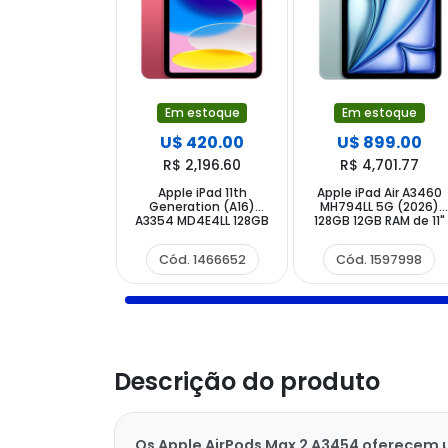
Em estoque
Em estoque
U$ 420.00
U$ 899.00
R$ 2,196.60
R$ 4,701.77
Apple iPad 11th
Apple iPad Air A3460
Generation (A16)
MH794LL 5G (2026)
A3354 MD4E4LL 128GB
128GB 12GB RAM de 11"
11" 12MP 12MP - Pink
12MP 12MP - Blue
Cód. 1466652
Cód. 1597998
Descrição do produto
Os Apple AirPods Max 2 A3454 oferecem 