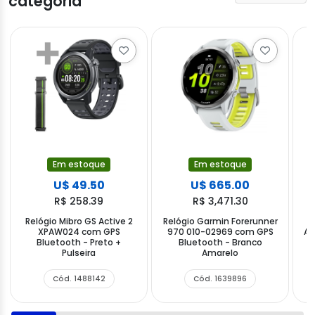
categoria
Em estoque
Em estoque
U$ 49.50
U$ 665.00
R$ 258.39
R$ 3,471.30
Relógio Mibro GS Active 2
Relógio Garmin Forerunner
XPAW024 com GPS
970 010-02969 com GPS
AM
Bluetooth - Preto +
Bluetooth - Branco
Pulseira
Amarelo
Cód. 1488142
Cód. 1639896