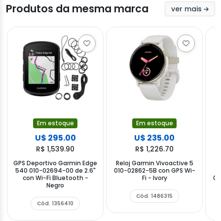
Produtos da mesma marca
ver mais
Em estoque
Em estoque
U$ 295.00
U$ 235.00
R$ 1,539.90
R$ 1,226.70
GPS Deportivo Garmin Edge
Reloj Garmin Vivoactive 5
540 010-02694-00 de 2.6"
010-02862-5B con GPS Wi-
con Wi-Fi Bluetooth -
Fi - Ivory
02
Negro
Cód. 1486315
Cód. 1356410