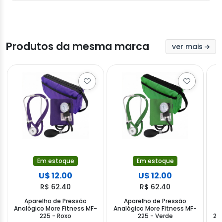
Produtos da mesma marca
ver mais
Em estoque
Em estoque
U$ 12.00
U$ 12.00
R$ 62.40
R$ 62.40
Aparelho de Pressão
Aparelho de Pressão
N
Analógico More Fitness MF-
Analógico More Fitness MF-
225 - Roxo
225 - Verde
22