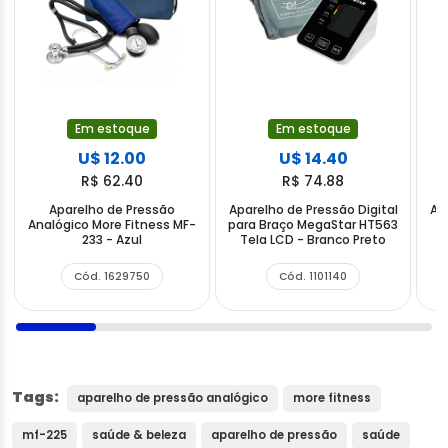
Em estoque
Em estoque
U$ 12.00
U$ 14.40
R$ 62.40
R$ 74.88
Aparelho de Pressão
Aparelho de Pressão Digital
Ap
Analógico More Fitness MF-
para Braço MegaStar HT563
233 - Azul
Tela LCD - Branco Preto
H
Cód. 1629750
Cód. 1101140
Tags:
aparelho de pressão analógico
more fitness
mf-225
saúde & beleza
aparelho de pressão
saúde