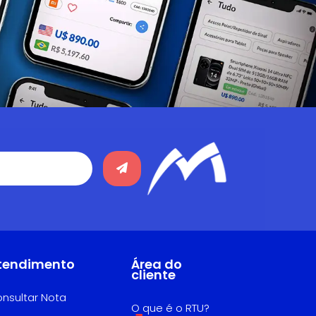
tendimento
Área do
cliente
nsultar Nota
O que é o RTU?