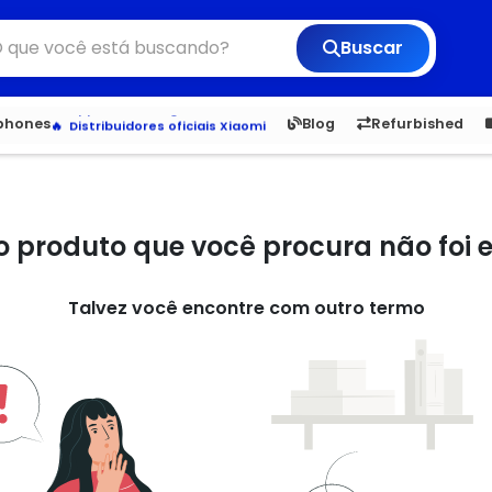
Buscar
Veja os Lançamentos
Apple, Samsung e Outros
6,050
5.20
1,900
1.
tphones
Blog
Refurbished
Distribuidores oficiais Xiaomi
o produto que você procura não foi
Talvez você encontre com outro termo