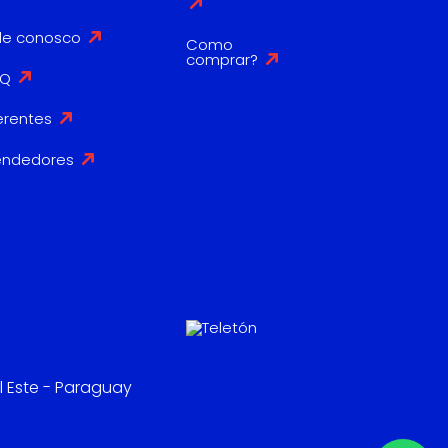
le conosco
Como
comprar?
AQ
erentes
endedores
l Este - Paraguay