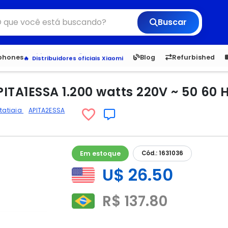
Buscar
6,050
5.20
1,900
1.
tphones
Blog
Refurbished
Veja os Lançamentos
Apple, Samsung e Outros
Distribuidores oficiais Xiaomi
PITA1ESSA 1.200 watts 220V ~ 50 60 H
Itatiaia
APITA2ESSA
Em estoque
Cód.: 1631036
U$ 26.50
R$ 137.80