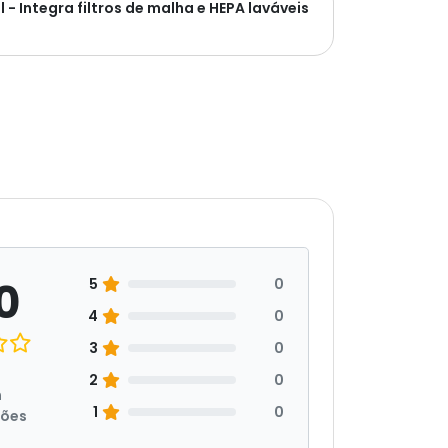
 - Integra filtros de malha e HEPA laváveis
0
5
0
4
0
3
0
2
0
m
1
0
ções