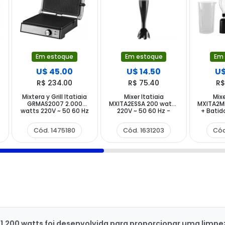
Em estoque
Em estoque
Em
U$ 45.00
U$ 14.50
U$
R$ 234.00
R$ 75.40
R$
Mixtera y Grill Itatiaia
Mixer Itatiaia
Mixe
GRMAS2007 2.000
MXITA2ESSA 200 watts
MXITA2M
watts 220V ~ 50 60 Hz
220V ~ 50 60 Hz -
+ Batido
- Plata Negra
Negro
Proc
Aliment
Cód. 1475180
Cód. 1631203
Cód
60Hz -
e 1.200 watts foi desenvolvida para proporcionar uma limpe