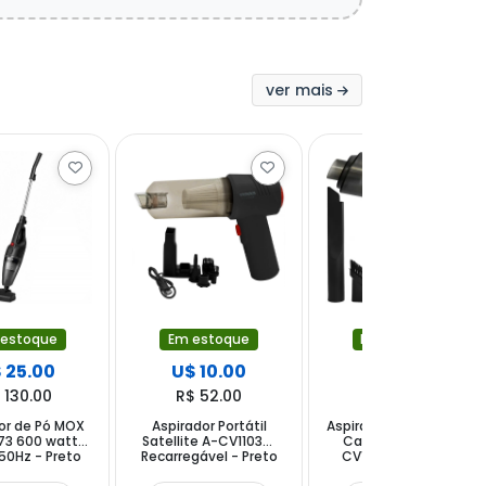
ver mais
 estoque
Em estoque
Em estoque
 25.00
U$ 10.00
U$ 7.50
 130.00
R$ 52.00
R$ 39.00
or de Pó MOX
Aspirador Portátil
Aspirador Portátil para
3 600 watts
Satellite A-CV1103W
Carro Satellite A-
50Hz - Preto
Recarregável - Preto
CV1201 12V - Preto
Cinza