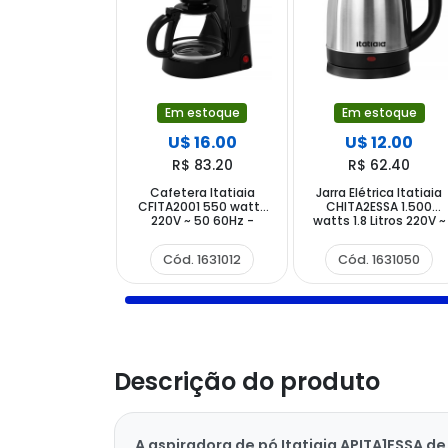
Em estoque
Em estoque
U$ 16.00
U$ 12.00
R$ 83.20
R$ 62.40
Cafetera Itatiaia
Jarra Elétrica Itatiaia
CFITA2001 550 watts
CHITA2ESSA 1.500
220V ~ 50 60Hz -
watts 1.8 Litros 220V ~
Negra
50 60Hz - Prata Preta
Cód. 1631012
Cód. 1631050
Descrição do produto
A aspiradora de pó Itatiaia APITA1ESSA d