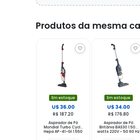
Produtos da mesma ca
Em estoque
Em estoque
U$ 36.00
U$ 34.00
R$ 187.20
R$ 176.80
Aspirador de Pó
Aspirador de Pó
Mondial Turbo Cycle
Britânia BAS30 1.500
Hepa AP-41-GI 1.550
watts 220V ~ 50 60 Hz
watts 220V ~ 50 60Hz
- Azul Escuro