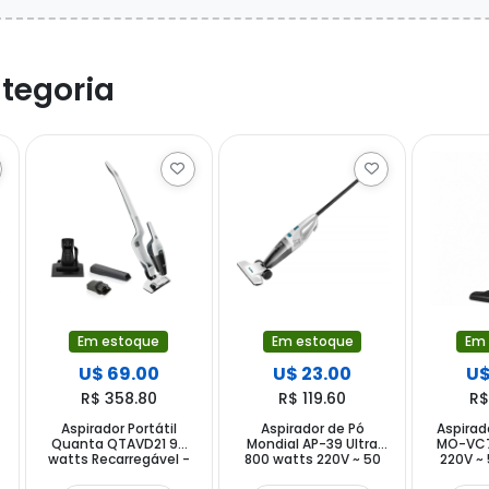
tegoria
Em estoque
Em estoque
Em
U$ 69.00
U$ 23.00
U$
R$ 358.80
R$ 119.60
R$
Aspirador Portátil
Aspirador de Pó
Aspirad
Quanta QTAVD21 90
Mondial AP-39 Ultra
MO-VC7
watts Recarregável -
800 watts 220V ~ 50
220V ~ 
Branco Cinza
60 Hz - Branco Preto