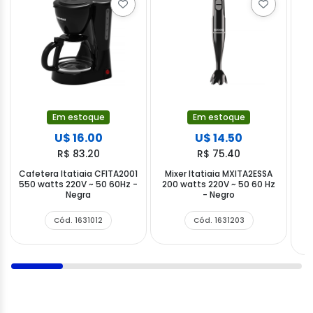
Em estoque
Em estoque
U$ 16.00
U$ 14.50
R$ 83.20
R$ 75.40
Cafetera Itatiaia CFITA2001
Mixer Itatiaia MXITA2ESSA
550 watts 220V ~ 50 60Hz -
200 watts 220V ~ 50 60 Hz
Negra
- Negro
w
Cód. 1631012
Cód. 1631203