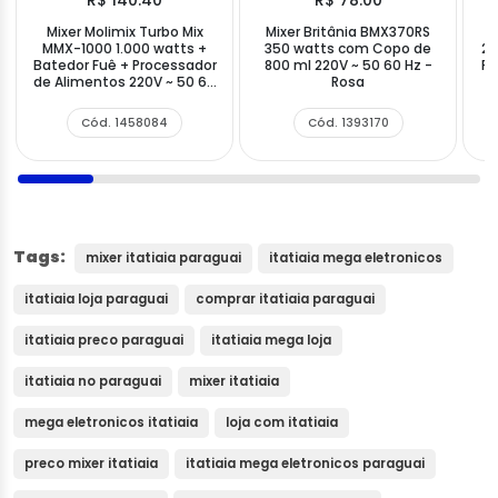
Mixer Molimix Turbo Mix
Mixer Britânia BMX370RS
M
MMX-1000 1.000 watts +
350 watts com Copo de
20
Batedor Fuê + Processador
800 ml 220V ~ 50 60 Hz -
Pr
de Alimentos 220V ~ 50 60
Rosa
Hz - Preto Prata
Cód. 1458084
Cód. 1393170
Tags:
mixer itatiaia paraguai
itatiaia mega eletronicos
itatiaia loja paraguai
comprar itatiaia paraguai
itatiaia preco paraguai
itatiaia mega loja
itatiaia no paraguai
mixer itatiaia
mega eletronicos itatiaia
loja com itatiaia
preco mixer itatiaia
itatiaia mega eletronicos paraguai