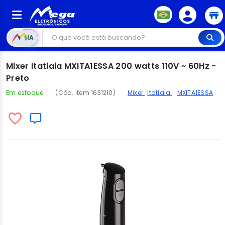
IA
Mixer Itatiaia MXITA1ESSA 200 watts 110V ~ 60Hz -
Preto
Em estoque
(Cód. Item 1631210)
Mixer
Itatiaia
MXITA1ESSA