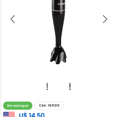
Em estoque
Cód.: 1631210
U$ 14.50